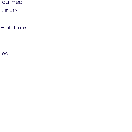
an du med
llt ut?
 alt fra ett
les