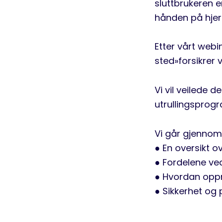
sluttbrukeren e
hånden på hjert
Etter vårt webi
sted»forsikrer 
Vi vil veilede
utrullingsprog
Vi går gjennom
● En oversikt o
● Fordelene ved
● Hvordan oppn
● Sikkerhet og