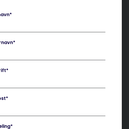
navn
*
ernavn
*
ift
*
ost
*
eling
*