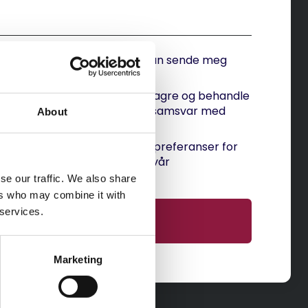
Jeg bekrefter at Techstep kan sende meg
relevant informasjon
Jeg godtar at Techstep kan lagre og behandle
personopplysningene mine i samsvar med
About
denne avtalen
*
an når som helst endre dine preferanser for
unikasjon. Mer info finnes i vår
sonvernerklæring
.
se our traffic. We also share
ers who may combine it with
 services.
Marketing