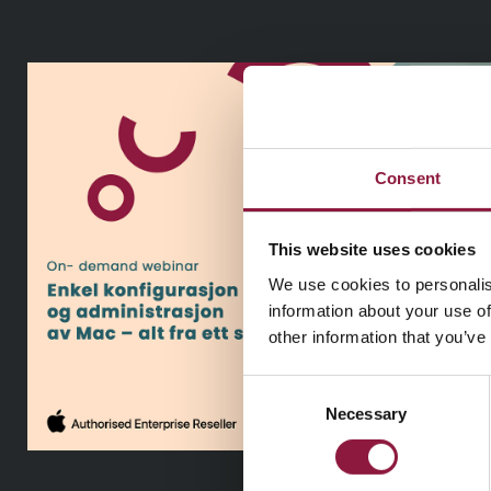
Consent
This website uses cookies
We use cookies to personalis
information about your use of
other information that you’ve
C
Necessary
o
n
s