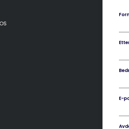
For
cOS
Ett
Bedr
E-p
Avd