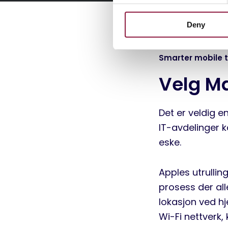
e
n
Deny
t
S
e
Smarter mobile 
l
e
Velg Ma
c
t
i
Det er veldig e
o
IT-avdelinger k
n
eske.
Apples utrullin
prosess der all
lokasjon ved hje
Wi-Fi nettverk,