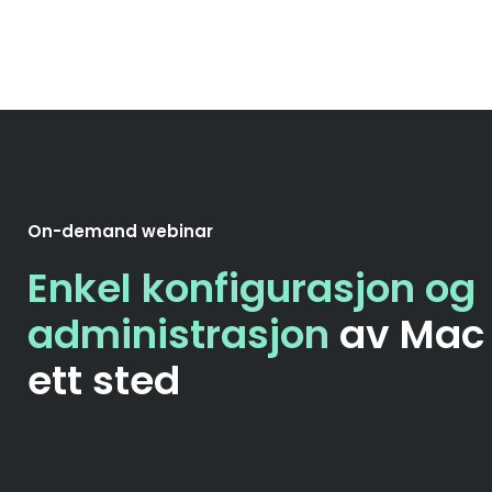
On-demand webinar
Enkel konfigurasjon og
administrasjon
av Mac 
ett sted