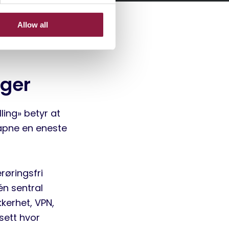
Allow all
nger
ling» betyr at
 åpne en eneste
røringsfri
én sentral
kkerhet, VPN,
nsett hvor