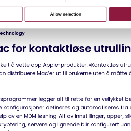
Allow selection
technology
c for kontaktløse utrulli
nkelt å sette opp Apple-produkter. «Kontaktløs utrul
an distribuere Mac’er ut til brukerne uten å måtte
gsprogrammer legger alt til rette for en vellykket be
e konfigurasjoner defineres og automatiseres fra 
lp av en MDM løsning. Alt av innstillinger, apper, si
 kryptering, servere og lignende blir konfigurert ua