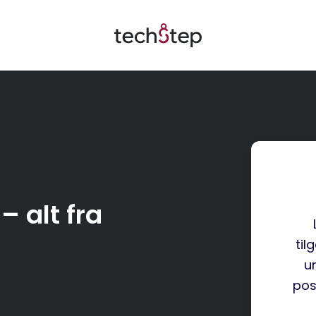
– alt fra
til
um
pos