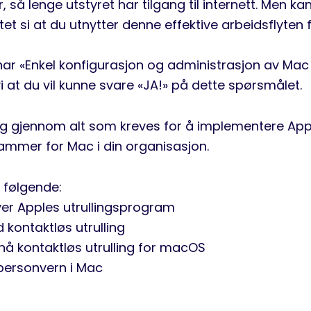
r, så lenge utstyret har tilgang til internett. Men k
et si at du utnytter denne effektive arbeidsflyten fu
nar «Enkel konfigurasjon og administrasjon av Mac –
vi at du vil kunne svare «JA!» på dette spørsmålet.
 deg gjennom alt som kreves for å implementere App
rammer for Mac i din organisasjon.
 følgende:
ver Apples utrullingsprogram
 kontaktløs utrulling
å kontaktløs utrulling for macOS
 personvern i Mac