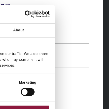
navn
*
ernavn
*
About
ift
*
se our traffic. We also share
ers who may combine it with
 services.
ost
*
Marketing
eling
*