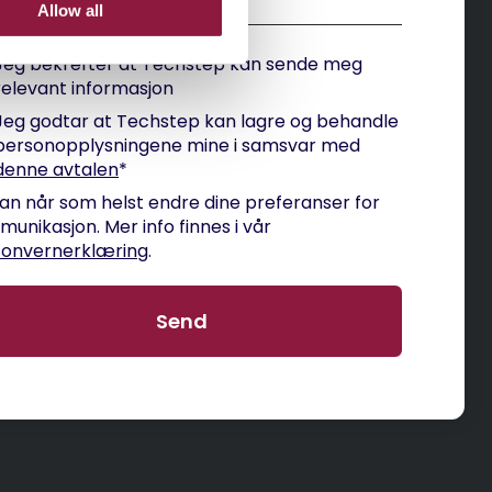
Allow all
Jeg bekrefter at Techstep kan sende meg
relevant informasjon
Jeg godtar at Techstep kan lagre og behandle
personopplysningene mine i samsvar med
denne avtalen
*
an når som helst endre dine preferanser for
unikasjon. Mer info finnes i vår
sonvernerklæring
.