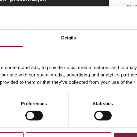
For
icy.
ilstede i en Mobile
an utforme tekst og
Ett
Details
efoner, administrasjon
Bedr
e content and ads, to provide social media features and to analy
obiltelefon ikke
 our site with our social media, advertising and analytics partn
 provided to them or that they’ve collected from your use of their
E-p
od start på gode
Preferences
Statistics
Avd