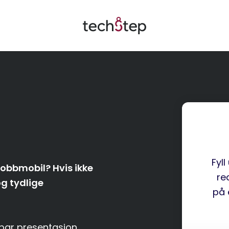
Fyll
 jobbmobil? Hvis ikke
re
og tydlige
på 
rbar presentasjon