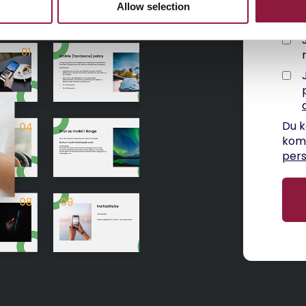
Allow selection
Du k
komm
per