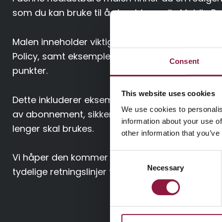
som du kan bruke til å skreddersy din Mobile Pol
Malen inneholder viktige punkter som bør være t
Policy, samt eksempler som viser hvordan du k
Consent
punkter.
This website uses cookies
Dette inkluderer eksempler for kjøp av mobiltel
We use cookies to personalis
av abonnement, sikkerhet og tiltak for når en m
information about your use of
lenger skal brukes.
other information that you’ve
Vi håper den kommer til nytte og gir dere en g
C
Necessary
o
tydelige retningslinjer fremover!
n
s
e
n