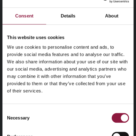
Fornavn
*
Consent
Details
About
Etternavn
*
This website uses cookies
We use cookies to personalise content and ads, to
provide social media features and to analyse our traffic.
Bedrift
*
We also share information about your use of our site with
our social media, advertising and analytics partners who
may combine it with other information that you’ve
provided to them or that they’ve collected from your use
E-post
*
of their services.
Avdeling
*
C
Necessary
o
n
s