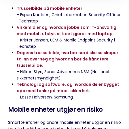
Trusselbilde på mobile enheter.
- Espen Knutsen,
Chief Information Security Officer
i Techstep
Virkemidler og hvordan jobbe som IT-ansvarlig
med mobilt utstyr
,
slik det gjøres med laptop.
- Krister Jensen,
UEM & Mobile Endpoint Security
i
Techstep
Dagens trusselbilde, hva bør nordiske selskaper
ta inn over seg og hvordan bør de håndtere
trusselbilde.
- Håkon Styri, Senor Adviser hos NSM (Nasjonal
sikkerhetsmyndighet)
Teknologi og software, og hvordan de er bygget
opp med tanke på mobil sikkerhet.
- Lasse Halvorsen, Samsung
Mobile enheter utgjør en risiko
Smarttelefoner og andre mobile enheter utgjør en risiko
for alle bedrifter, men i arbeidet med å balansere