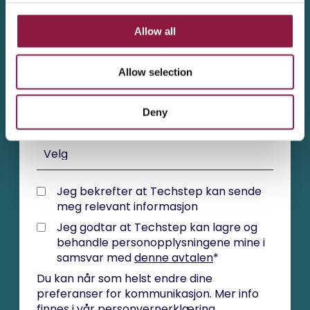
Bedrift
*
c
t
Allow all
i
o
E-post
*
Allow selection
n
Deny
Avdeling
*
Jeg bekrefter at Techstep kan sende
meg relevant informasjon
Jeg godtar at Techstep kan lagre og
behandle personopplysningene mine i
samsvar med
denne avtalen
*
Du kan når som helst endre dine
preferanser for kommunikasjon. Mer info
finnes i vår
personvernerklæring
.