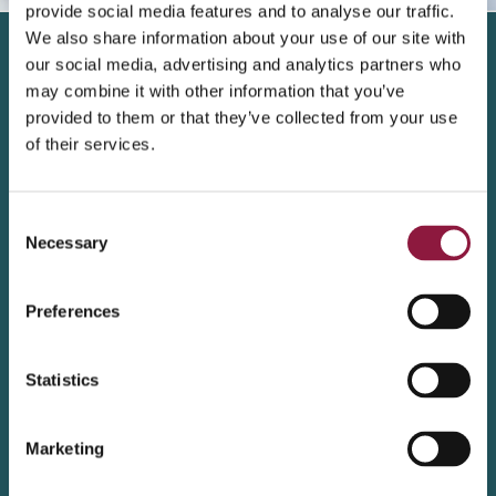
provide social media features and to analyse our traffic.
We also share information about your use of our site with
our social media, advertising and analytics partners who
may combine it with other information that you’ve
provided to them or that they’ve collected from your use
Last ned whitepaper
of their services.
Fyll ut skjema her, og få tilgang direkte til vårt
whitepaper. Du får i tillegg en epost tilsendt
C
dersom det passer bedre å lese det senere.
Necessary
o
n
Fornavn
*
s
Preferences
e
n
t
Statistics
Etternavn
*
S
e
Marketing
l
e