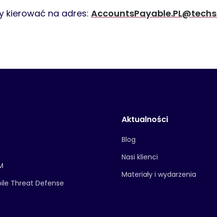
y kierować na adres:
AccountsPayable.PL@techst
Aktualności
Blog
Nasi klienci
M
Materiały i wydarzenia
bile Threat Defense