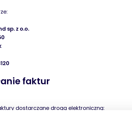
ze:
 sp. z o.o.
50
k
3120
łanie faktur
ktury dostarczane drogą elektroniczną:
l
6040003120@techstep.io