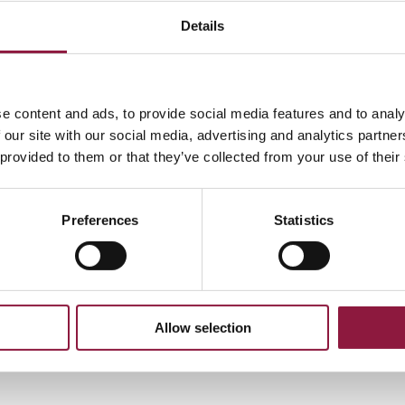
Details
t faktury
e content and ads, to provide social media features and to analy
 our site with our social media, advertising and analytics partn
 provided to them or that they’ve collected from your use of their
faktury zgodne z poniższymi wymaganiami:
: polski lub angielski
Preferences
Statistics
wiadomości e-mail : wszystkie strony w jednym p
gane informacje
Allow selection
, gdy umowa wymaga zamówienia zakupu (PO), n