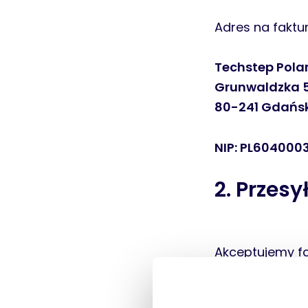
Adres na faktur
Techstep Poland
Grunwaldzka 
80-241 Gdańs
NIP: PL604000
2. Przesy
Akceptujemy fa
• Adres e-mai