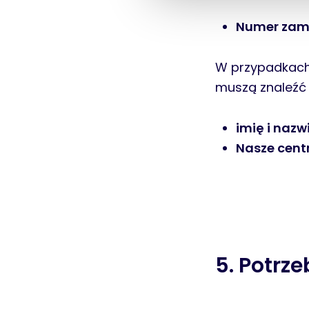
e
Numer zamó
c
t
i
W przypadkach
o
muszą znaleźć 
n
imię i nazw
Nasze cent
5. Potrz