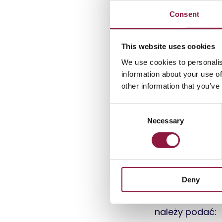
Consent
3. Forma
This website uses cookies
We use cookies to personalis
information about your use of
other information that you’ve
Przetwarzamy 
C
•
Język faktury
Necessary
o
n
•
Załączniki w 
s
e
4. Wyma
n
Deny
t
S
W przypadkach
e
należy podać:
l