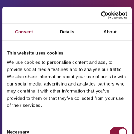
Essentials MDM
Consent
Details
About
Rejestracja i
zarządzanie
This website uses cookies
urządzeniami
Obsługuje systemy
We use cookies to personalise content and ads, to
Android, iOS, macOS,
provide social media features and to analyse our traffic.
Windows, Linux zarówno
We also share information about your use of our site with
dla BYOD, jak i urządzeń
our social media, advertising and analytics partners who
firmowych
.
may combine it with other information that you’ve
provided to them or that they’ve collected from your use
Wdrożenie polityk
of their services.
Hasła, szyfrowanie,
kontrola aktualizacji i
restrykcje
C
Necessary
o