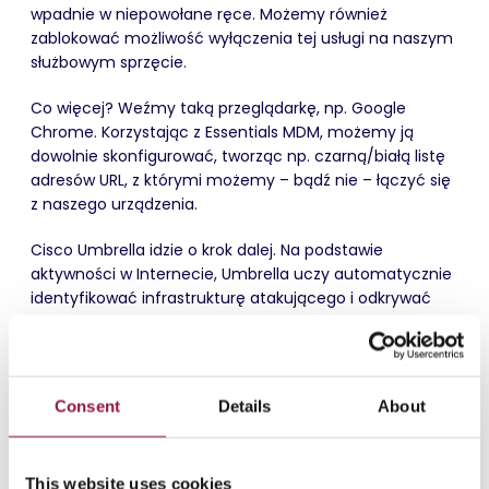
wpadnie w niepowołane ręce. Możemy również
zablokować możliwość wyłączenia tej usługi na naszym
służbowym sprzęcie.
Co więcej? Weźmy taką przeglądarkę, np. Google
Chrome. Korzystając z Essentials MDM, możemy ją
dowolnie skonfigurować, tworząc np. czarną/białą listę
adresów URL, z którymi możemy – bądź nie – łączyć się
z naszego urządzenia.
Cisco Umbrella idzie o krok dalej. Na podstawie
aktywności w Internecie, Umbrella uczy automatycznie
identyfikować infrastrukturę atakującego i odkrywać
pojawiające się zagrożenia. Dzięki temu możemy
rozszerzyć nasze restrykcje bezpieczeństwa np. o
konkretną kategorię stron (portale informacyjne,
serwisy społecznościowe etc.). Wówczas niezależnie od
Consent
Details
About
tego, z jakiej aplikacji chcemy korzystać na urządzeniu
– czy to będzie wspomniana przeglądarka Chrome czy
każda inna aplikacja – Umbrella zablokuje dostęp do
This website uses cookies