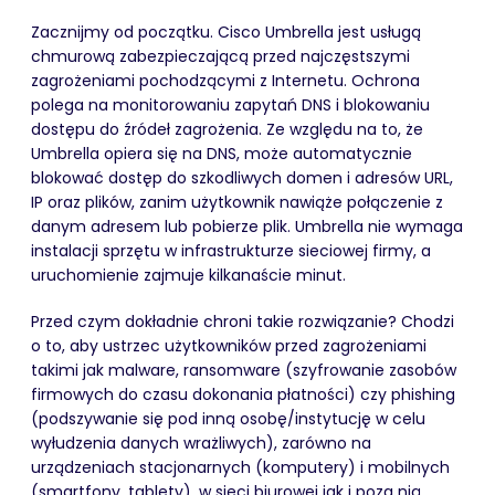
Zacznijmy od początku. Cisco Umbrella jest usługą
chmurową zabezpieczającą przed najczęstszymi
zagrożeniami pochodzącymi z Internetu. Ochrona
polega na monitorowaniu zapytań DNS i blokowaniu
dostępu do źródeł zagrożenia. Ze względu na to, że
Umbrella opiera się na DNS, może automatycznie
blokować dostęp do szkodliwych domen i adresów URL,
IP oraz plików, zanim użytkownik nawiąże połączenie z
danym adresem lub pobierze plik. Umbrella nie wymaga
instalacji sprzętu w infrastrukturze sieciowej firmy, a
uruchomienie zajmuje kilkanaście minut.
Przed czym dokładnie chroni takie rozwiązanie? Chodzi
o to, aby ustrzec użytkowników przed zagrożeniami
takimi jak malware, ransomware (szyfrowanie zasobów
firmowych do czasu dokonania płatności) czy phishing
(podszywanie się pod inną osobę/instytucję w celu
wyłudzenia danych wrażliwych), zarówno na
urządzeniach stacjonarnych (komputery) i mobilnych
(smartfony, tablety), w sieci biurowej jak i poza nią.