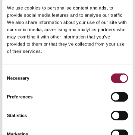
wskazanych miejsc w sieci.
We use cookies to personalise content and ads, to
Dzięki integracji cały ruch, który jest generowany z
provide social media features and to analyse our traffic.
naszego smartfona czy tableta jest analizowany przez
We also share information about your use of our site with
silniki Cisco Umbrella, co gwarantuje naszej organizacji
our social media, advertising and analytics partners who
bezpieczne poruszanie się po sieci, niezależnie od
may combine it with other information that you’ve
miejsca, z którego pracujemy.
provided to them or that they’ve collected from your use
of their services.
Jeśli ciekawi Cię techniczna część integracji, przeczytaj
nasz
przewodnik po integracji FAMOC manage z Cisco
Umbrella
.
C
Necessary
o
n
Udostępnij
s
Preferences
e
n
t
Statistics
S
Autor
e
Marketing