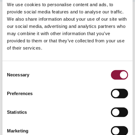
We use cookies to personalise content and ads, to
provide social media features and to analyse our traffic.
We also share information about your use of our site with
our social media, advertising and analytics partners who
may combine it with other information that you’ve
Chcesz wiedzieć, co robimy?
provided to them or that they’ve collected from your use
Dowiedz się więcej o
of their services.
naszych produktach
C
Necessary
o
n
Zobacz więcej
s
Preferences
e
n
t
Statistics
S
e
Marketing
l