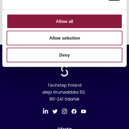
e
c
t
Allow all
i
o
Allow selection
n
Deny
Techstep Poland
aleja Grunwaldzka 50,
80-241 Gdańsk