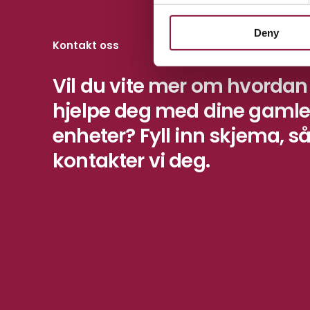
n
Deny
t
Kontakt oss
S
e
Vil du vite mer om hvordan
l
e
hjelpe deg med dine gaml
c
enheter? Fyll inn skjema, s
t
i
kontakter vi deg.
o
n