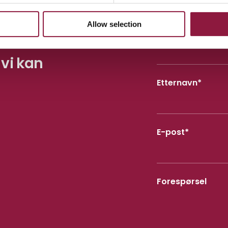
Allow selection
Fornavn
*
 vi kan
e
Etternavn
*
å
E-post
*
Forespørsel