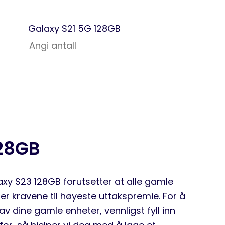
Galaxy S21 5G 128GB
128GB
axy S23 128GB forutsetter at alle gamle
ler kravene til høyeste uttakspremie. For å
av dine gamle enheter, vennligst fyll inn
or, så hjelper vi deg med å lage et