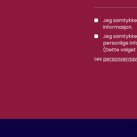
Jeg samtykke
informasjon.
Jeg samtykker
personlige inf
(Dette valget
Les
personvernav