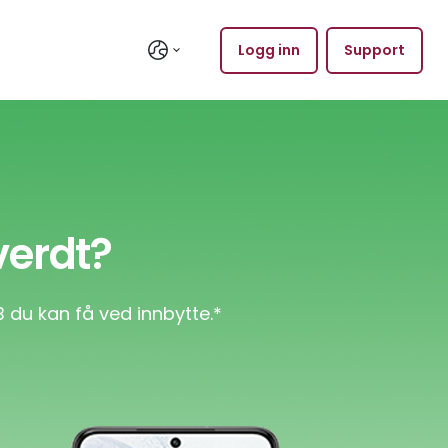
Logg inn
Support
verdt?
 du kan få ved innbytte.*