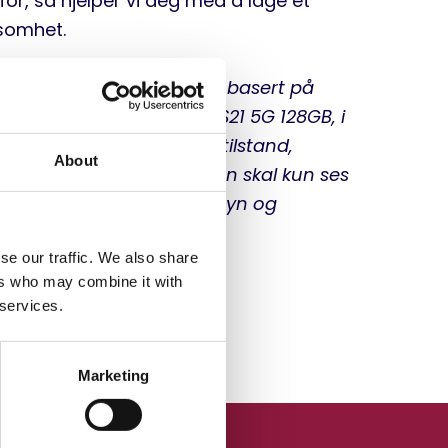
ksomhet.
s. Antallet Galaxy S22 er basert på
8GB, A32 64GB og Galaxy S21 5G 128GB, i
n avhenger av enhetens tilstand,
About
n. Den presenterte verdien skal kun ses
n faktisk verdi krever innsyn og
erende enheter.
se our traffic. We also share
ers who may combine it with
 services.
Marketing