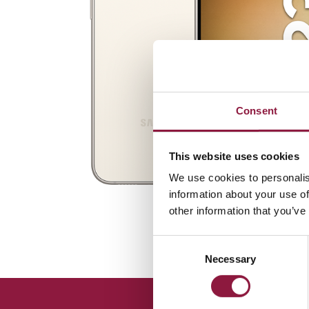
Consent
This website uses cookies
We use cookies to personalis
information about your use of
other information that you’ve
C
Necessary
o
n
s
e