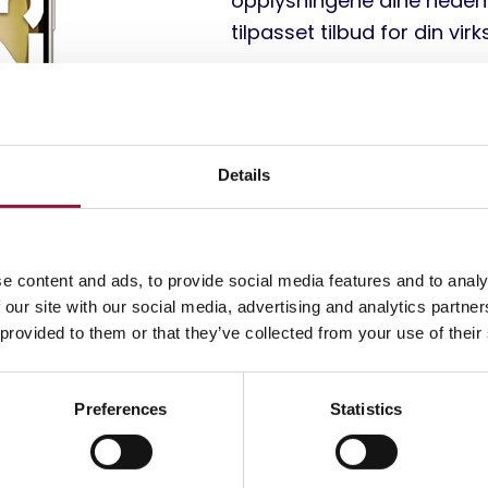
tilpasset tilbud for din vir
*Innbytteverdien kan endre
innbytte av Galaxy S20 12
god stand. Innbytteverdie
Details
årsmodell og konfigurasjo
som en veiledende verdi. E
evaluering av dine eksist
e content and ads, to provide social media features and to analy
 our site with our social media, advertising and analytics partn
Kontakt oss
 provided to them or that they’ve collected from your use of their
Preferences
Statistics