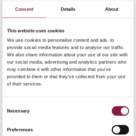
Consent
Details
About
This website uses cookies
We use cookies to personalise content and ads, to
MacBook Air 13'' M3
provide social media features and to analyse our traffic.
We also share information about your use of our site with
Slående tunn och snabb. Jobba, eller skapa
our social media, advertising and analytics partners who
varsomhelst. Med Upp till 18 timmars batteritid
may combine it with other information that you’ve
provided to them or that they’ve collected from your use
of their services.
C
Necessary
o
n
s
Preferences
e