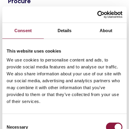
Procure
Välj hur du vill anskaffa dina enheter—
via
Device
-as-a-Service (
DaaS
) eller
direktköp
-
och utnyttja
vår
portal för smidig
livscykelhantering
Consent
Details
About
2
This website uses cookies
We use cookies to personalise content and ads, to
Deploy
provide social media features and to analyse our traffic.
We also share information about your use of our site with
Med
Apple Business
är det snabbt och
enkelt att få igång enheterna. Vi sköter hela
our social media, advertising and analytics partners who
installationen åt dig och säkerställer att dina
may combine it with other information that you’ve
enheter fungerar perfekt från dag ett.
provided to them or that they’ve collected from your use
of their services.
3
C
Necessary
Secure
o