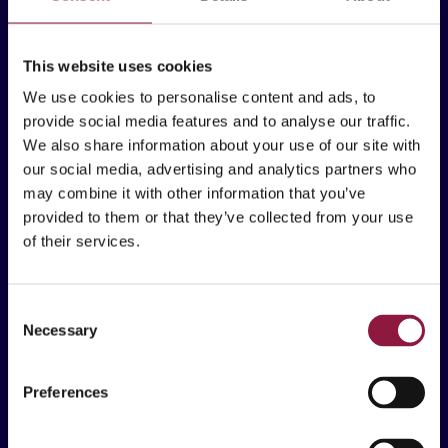
This website uses cookies
Techstep Sverige
Östra Torggatan 2C
We use cookies to personalise content and ads, to
652 24 Karlstad
provide social media features and to analyse our traffic.
We also share information about your use of our site with
our social media, advertising and analytics partners who
may combine it with other information that you’ve
provided to them or that they’ve collected from your use
Vad vi erbjuder
of their services.
Lösningar
Kunskapsarbetare
C
Necessary
o
Frontlinjearbetare
n
s
Erbjudande
Preferences
e
Mobila Enheter & Tillbehör
n