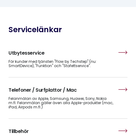
Servicelänkar
Utbytesservice
För kunder med tjänsten "Flow by Techstep" (nu:
SmartDevice), "Funktion" och "Stafettservice".
Telefoner / Surfplattor / Mac
Felanmälan av Apple, Samsung, Huawei, Sony, Nokia
m.fl. Felanmälan gäller även alla Apple-produkter (mac,
iPad, Airpods m.fl.)
Tillbehör