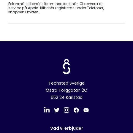
Felanmäl tillbehör såsom headset här. Observera att
service på Apple-tillbehör registreras under Telefoner,
knappen i mitten.
Techstep Sverige
Östra Torggatan 2C
652 24 Karlstad
Vad vi erbjuder