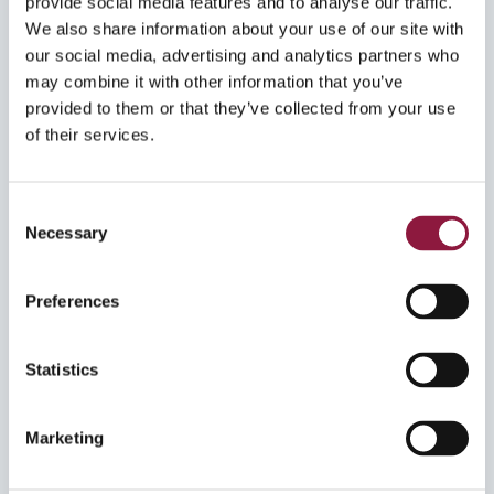
Østre Kullerød 5
Hovedkontor
provide social media features and to analyse our traffic.
3241 Sandefjord
Brynsalléen 4
We also share information about your use of our site with
0667 Oslo
our social media, advertising and analytics partners who
(+47) 23 17 23 50
may combine it with other information that you’ve
provided to them or that they’ve collected from your use
Postadress
of their services.
Post box 6557 Etterstad
0606 OSLO
C
Necessary
o
n
Sweden
s
Preferences
e
Borås
Stockholm
n
Nils Jakobsonsgatan 5G,
Årstaängsvägen 21b , 3 tr.
t
Statistics
4th floor
117 60 Stockholm
S
505 30 Borås
e
Marketing
(+46) 31 80 93 80
l
e