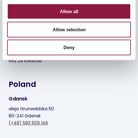
Göteborg
Karlstad
c
t
Allow all
Convendum
Östra Torggatan 2
i
Kungsportsavenyen 21
652 24 Karlstad
o
411 36 Göteborg
(+46) 10 200 5000
Allow selection
n
Postadress
Deny
Östra Torggatan 2
652 24 Karlstad
Poland
Gdansk
aleja Grunwaldzka 50
80-241 Gdansk
(+48) 583 509 146