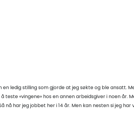
 en ledig stilling som gjorde at jeg søkte og ble ansatt. 
e å teste «vingene» hos en annen arbeidsgiver i noen år. M
 Så nå har jeg jobbet her i 14 år. Men kan nesten si jeg h