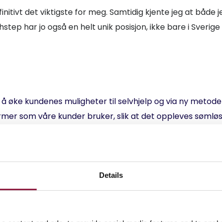
finitivt det viktigste for meg. Samtidig kjente jeg at båd
ep har jo også en helt unik posisjon, ikke bare i Sverige
 øke kundenes muligheter til selvhjelp og via ny metoder
mer som våre kunder bruker, slik at det oppleves sømløst 
p sine tjenester?
ige. Vi har ansvar for 1st linje support og 2st linje support
Details
ng på våre tjenester og løsninger.
er i dag kommer til å forandre seg i fremtiden?