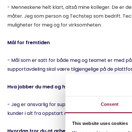
- Menneskene helt klart, altså mine kolleger. De er de
måter. Jeg som person og Techstep som bedrift. Techst
muligheter for meg og for virksomheten.
Mål for fremtiden
- Mål som er satt for både meg og teamet er med på å
supportavdeling skal være tilgjengelige på de plattfor
Hva jobber du med og hvordan påvirker det Techste
- Jeg er ansvarlig for supportavdelingen i Techstep Sver
Consent
kunder i alt fra oppstart av mobile enheter til feilsøki
This website uses cookies
Hvordan tror du at arbeidslivet og hvordan du jobb