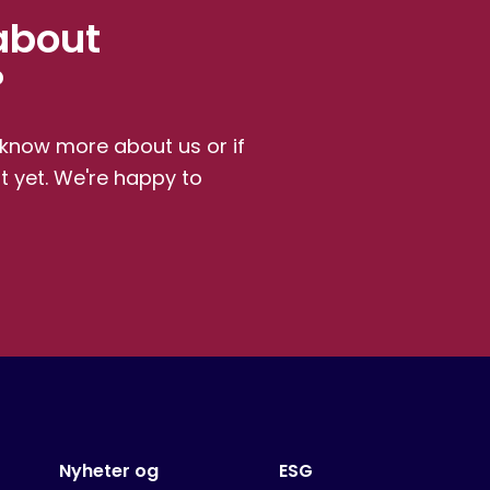
about
?
o know more about us or if
st yet. We're happy to
Nyheter og
ESG