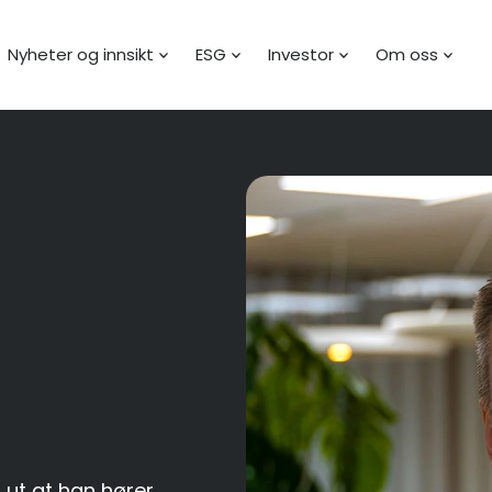
Nyheter og innsikt
ESG
Investor
Om oss
 ut at han hører