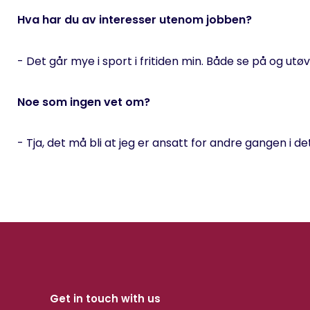
n
Hva har du av interesser utenom jobben?
- Det går mye i sport i fritiden min. Både se på og utøv
Noe som ingen vet om?
- Tja, det må bli at jeg er ansatt for andre gangen i d
Get in touch with us