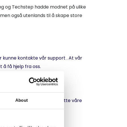
e jeg og Techstep hadde modnet på ulike
 men også utenlands til å skape store
 kunne kontakte vår support . At vår
å få hjelp fra oss.
. Vår avdeling er til for å støtte våre
About