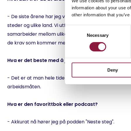
We use cookies to personalis
information about your use of
other information that you’ve
- De siste årene har jeg vært gjennom et stort skifte
steder og ulike land. Vi utfører jo i dag jobben vår på f
C
samarbeider mellom ulike team uavhengig av lokasjon 
Necessary
o
de krav som kommer med å kunne tilrettelegge for ne
n
s
e
Hva er det beste med å jobbe i Techstep?
n
Deny
t
- Det er at man hele tiden får være en del av utvikling
S
e
arbeidsmåten.
l
e
Hva er den favorittbok eller podcast?
c
t
i
- Akkurat nå hører jeg på podden "Neste steg".
o