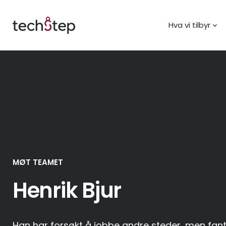
Hva vi tilbyr
MØT TEAMET
Henrik Bjur
Han har forsøkt å jobbe andre steder, men fant