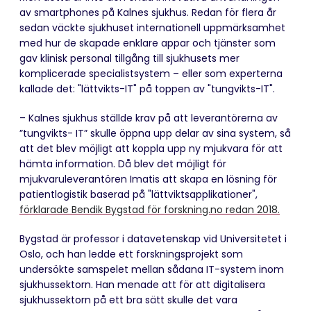
av smartphones på Kalnes sjukhus. Redan för flera år
sedan väckte sjukhuset internationell uppmärksamhet
med hur de skapade enklare appar och tjänster som
gav klinisk personal tillgång till sjukhusets mer
komplicerade specialistsystem – eller som experterna
kallade det: "lättvikts-IT" på toppen av "tungvikts-IT".
– Kalnes sjukhus ställde krav på att leverantörerna av
”tungvikts- IT” skulle öppna upp delar av sina system, så
att det blev möjligt att koppla upp ny mjukvara för att
hämta information. Då blev det möjligt för
mjukvaruleverantören Imatis att skapa en lösning för
patientlogistik baserad på "lättviktsapplikationer",
förklarade Bendik Bygstad för forskning.no redan 2018.
Bygstad är professor i datavetenskap vid Universitetet i
Oslo, och han ledde ett forskningsprojekt som
undersökte samspelet mellan sådana IT-system inom
sjukhussektorn. Han menade att för att digitalisera
sjukhussektorn på ett bra sätt skulle det vara