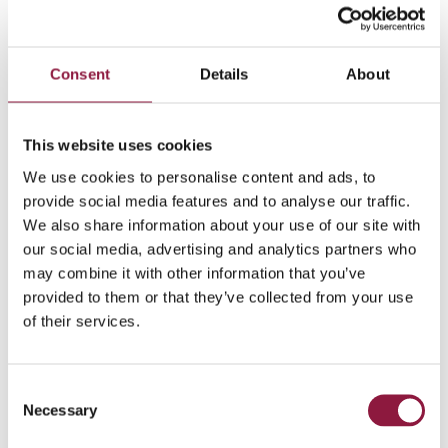
Østfoldsjukhuset betyget 6 på en skala från 1 till 7, där 7
är det bästa betyget.
Consent
Details
About
Denna ranking bekräftades så sent som i
november/december 2021.
Inget annat sjukhus i
Norden får lika högt betyg
, och Østfoldsjukhuset är
This website uses cookies
faktiskt ett av endast 14 sjukhus i norra Europa som i
skrivande stund klassas som nivå 6 eller 7.
We use cookies to personalise content and ads, to
provide social media features and to analyse our traffic.
Techstep har länge varit leverantör till Østfoldsjukhuset,
We also share information about your use of our site with
som nyligen beslutade sig för att teckna kontrakt för 1
our social media, advertising and analytics partners who
800 nya mobiltelefoner. Detta ger flera av den kliniska
may combine it with other information that you’ve
personalen tillgång att använda sjukhusets
provided to them or that they’ve collected from your use
internationellt erkända lösningar. Det var särskilt
of their services.
glädjande att sjukhuset denna gång valde att
ytterligare stärka säkerheten och hållbarheten i
leveransen genom att välja Techsteps
livscykelhantering.
C
Necessary
o
– Det gör att sjukhuset lägger mindre resurser på att
n