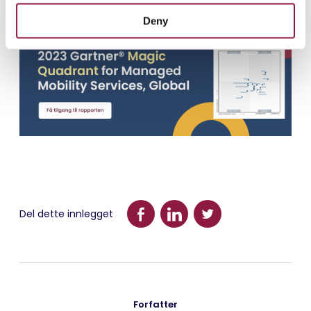
skrivebordsløse.
Deny
Del dette innlegget
Forfatter