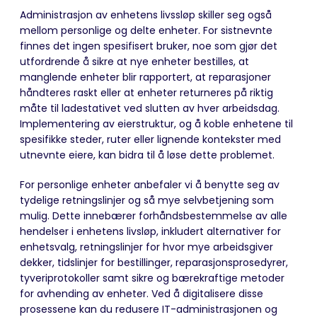
Administrasjon av enhetens livssløp skiller seg også
mellom personlige og delte enheter. For sistnevnte
finnes det ingen spesifisert bruker, noe som gjør det
utfordrende å sikre at nye enheter bestilles, at
manglende enheter blir rapportert, at reparasjoner
håndteres raskt eller at enheter returneres på riktig
måte til ladestativet ved slutten av hver arbeidsdag.
Implementering av eierstruktur, og å koble enhetene til
spesifikke steder, ruter eller lignende kontekster med
utnevnte eiere, kan bidra til å løse dette problemet.
For personlige enheter anbefaler vi å benytte seg av
tydelige retningslinjer og så mye selvbetjening som
mulig. Dette innebærer forhåndsbestemmelse av alle
hendelser i enhetens livsløp, inkludert alternativer for
enhetsvalg, retningslinjer for hvor mye arbeidsgiver
dekker, tidslinjer for bestillinger, reparasjonsprosedyrer,
tyveriprotokoller samt sikre og bærekraftige metoder
for avhending av enheter. Ved å digitalisere disse
prosessene kan du redusere IT-administrasjonen og