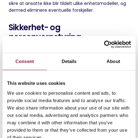
sikre at ansatte ikke blir tildelt ulike enhetsmodeller, og
dermed eliminere eventuelle forskjeller.
Sikkerhet- og
personvernstyring
Når ansatte bruker bedriftseide enheter til personlige
formål, blir det ekstra viktig å ta hensyn til personvern.
Consent
Details
About
Brukere bør informeres om hvordan personvernet
håndteres, inkludert hvilken informasjon som er
tilgjengelig for hvem, og under hvilke omstendigheter. Å
This website uses cookies
oppnå en balanse mellom kontroll og individuell frihet
blir avgjørende for å sørge for tilstrekkelig sikkerhet for
We use cookies to personalise content and ads, to
personlige enheter.
provide social media features and to analyse our traffic.
We also share information about your use of our site with
Administrering av enheter som brukes av mobile
our social media, advertising and analytics partners who
arbeidere ute i felt innebærer ofte å begrense
may combine it with other information that you’ve
tilgangen til kun nødvendige funksjoner, og eliminere
provided to them or that they’ve collected from your use
alle unødvendige elementer som kan forsinke oppgaver
of their services.