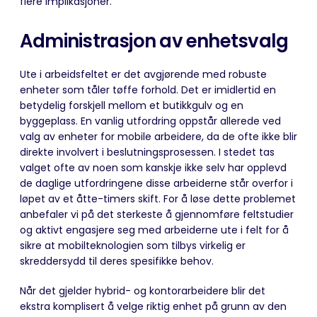
flere implikasjoner.
Administrasjon av enhetsvalg
Ute i arbeidsfeltet er det avgjørende med robuste
enheter som tåler tøffe forhold. Det er imidlertid en
betydelig forskjell mellom et butikkgulv og en
byggeplass. En vanlig utfordring oppstår allerede ved
valg av enheter for mobile arbeidere, da de ofte ikke blir
direkte involvert i beslutningsprosessen. I stedet tas
valget ofte av noen som kanskje ikke selv har opplevd
de daglige utfordringene disse arbeiderne står overfor i
løpet av et åtte-timers skift. For å løse dette problemet
anbefaler vi på det sterkeste å gjennomføre feltstudier
og aktivt engasjere seg med arbeiderne ute i felt for å
sikre at mobilteknologien som tilbys virkelig er
skreddersydd til deres spesifikke behov.
Når det gjelder hybrid- og kontorarbeidere blir det
ekstra komplisert å velge riktig enhet på grunn av den