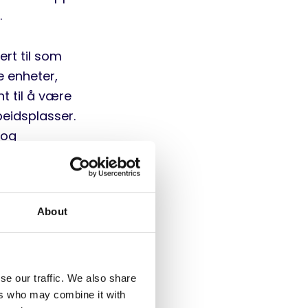
.
rt til som
e enheter,
t til å være
beidsplasser.
 og
 tidlig alder.
oppgaver, og
isk bruk av
About
beid hjemmefra
se our traffic. We also share
det digitale
ers who may combine it with