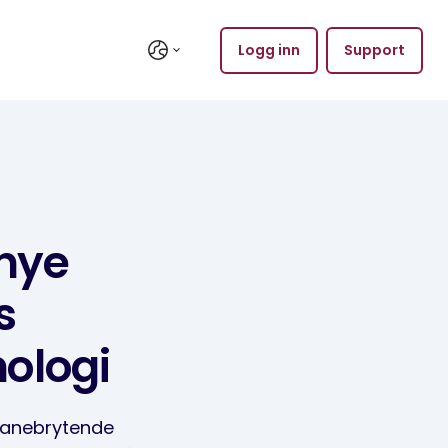
Logg inn
Support
 nye
s
nologi
 banebrytende