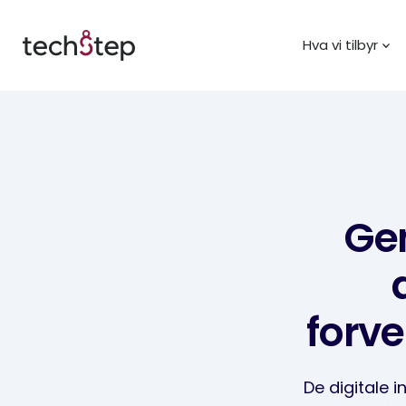
Hva vi tilbyr
Gen
forve
De digitale 