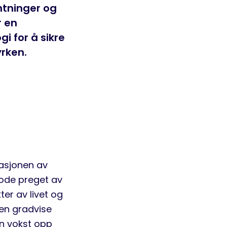
ntninger og
r en
i for å sikre
yrken.
erasjonen av
ode preget av
ter av livet og
den gradvise
en vokst opp