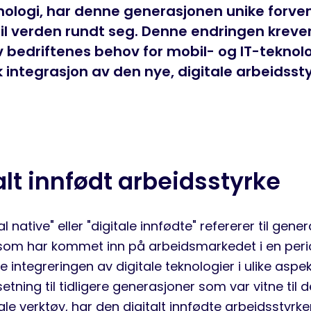
knologi, har denne generasjonen unike forve
til verden rundt seg. Denne endringen kreve
 bedriftenes behov for mobil- og IT-teknolog
integrasjon av den nye, digitale arbeidsst
alt innfødt arbeidsstyrke
l native" eller "digitale innfødte" refererer til gen
som har kommet inn på arbeidsmarkedet i en peri
integreringen av digitale teknologier i ulike aspek
setning til tidligere generasjoner som var vitne til 
ale verktøy, har den digitalt innfødte arbeidsstyrk