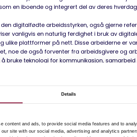
som en iboende og integrert del av deres hverdag
en digitalfødte arbeidsstyrken, også gjerne refere
ser vanligvis en naturlig ferdighet i bruk av digital
g ulike plattformer på nett. Disse arbeiderne er van
let, noe de også forventer fra arbeidsgivere og ar
 på å bruke teknologi for kommunikasjon, samarbeid
tter å ha blitt eksponert for digitale verktøy fra en
mfavner ofte en teknologisentrisk tilnærming til 
inger og måter å være effektiv på gjennom strateg
Details
er.
an bedrifter sikre gode resultater og produktivt ar
e content and ads, to provide social media features and to analy
nfødte arbeidsstyrken er formet av sin kjennskap til 
 our site with our social media, advertising and analytics partn