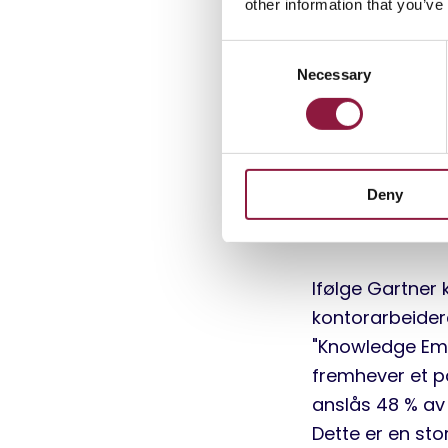
other information that you’ve
landskapet, og
trender. Denne
C
perspektiver ti
Necessary
o
kompetanse, sm
n
s
e
Et fle
n
Deny
t
for å bl
S
e
l
Ifølge Gartner 
e
kontorarbeidere
c
t
"Knowledge Emp
i
fremhever et p
o
anslås 48 % av 
n
Dette er en stor