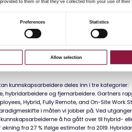
 provided to them or that they’ve collected from your use of their
 medlemmene er ofte raske til å tilpasse seg nye 
 generasjonen bringer med seg et unikt sett med f
l arbeidsplassen, og understreker viktigheten av dig
Preferences
Statistics
idighet og en fremtidsrettet tankegang.
ksibelt arbeidsliv er k
Allow selection
i
kan kunnskapsarbeidere deles inn i tre kategorier:
, hybridarbeidere og fjernarbeidere. Gartners rap
loyees, Hybrid, Fully Remote, and On-Site Work St
aradigmeskifte i måten vi jobber på. Ved utgange
kunnskapsarbeiderne å ha gått over til hybrid- elle
 økning fra 27 % ifølge estimater fra 2019. Hybridarb