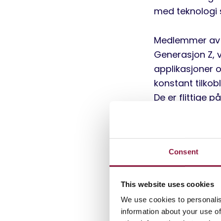
med teknologi 
Medlemmer av d
Generasjon Z, vi
applikasjoner o
konstant tilkob
De er flittige
problemløsning e
Generasjon Z o
søker nye løsn
Consent
digitale ressurs
Les mer:
Slik k
This website uses cookies
We use cookies to personalis
Den digitalt in
information about your use of