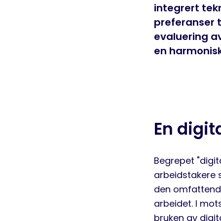
integrert te
preferanser 
evaluering av
en harmonisk 
En digit
Begrepet "digita
arbeidstakere 
den omfattende 
arbeidet. I mot
bruken av digit