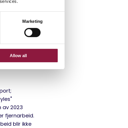
 services.
teknologier og
erdigheter og
ital
Marketing
ommet
Allow all
port;
yles"
n av 2023
r fjernarbeid.
eid blir ikke