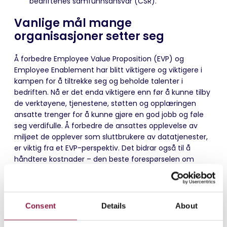
bedriftenes samfunnsansvar (CSR).
Vanlige mål mange
organisasjoner setter seg
Å forbedre Employee Value Proposition (EVP) og
Employee Enablement har blitt viktigere og viktigere i
kampen for å tiltrekke seg og beholde talenter i
bedriften. Nå er det enda viktigere enn før å kunne tilby
de verktøyene, tjenestene, støtten og opplæringen
ansatte trenger for å kunne gjøre en god jobb og føle
seg verdifulle. Å forbedre de ansattes opplevelse av
miljøet de opplever som sluttbrukere av datatjenester,
er viktig fra et EVP-perspektiv. Det bidrar også til å
håndtere kostnader – den beste forespørselen om
brukerstøtte er den som aldri blir levert – ved å løse
problemer proaktivt.
Andre vanlige mål inkluderer:
Consent
Details
About