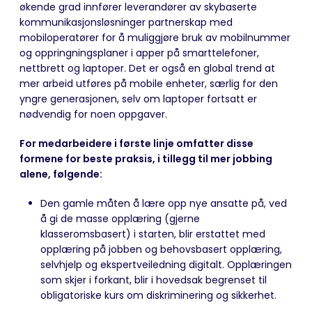
økende grad innfører leverandører av skybaserte
kommunikasjonsløsninger partnerskap med
mobiloperatører for å muliggjøre bruk av mobilnummer
og oppringningsplaner i apper på smarttelefoner,
nettbrett og laptoper. Det er også en global trend at
mer arbeid utføres på mobile enheter, særlig for den
yngre generasjonen, selv om laptoper fortsatt er
nødvendig for noen oppgaver.
For medarbeidere i første linje omfatter disse
formene for beste praksis, i tillegg til mer jobbing
alene, følgende:
Den gamle måten å lære opp nye ansatte på, ved
å gi de masse opplæring (gjerne
klasseromsbasert) i starten, blir erstattet med
opplæring på jobben og behovsbasert opplæring,
selvhjelp og ekspertveiledning digitalt. Opplæringen
som skjer i forkant, blir i hovedsak begrenset til
obligatoriske kurs om diskriminering og sikkerhet.