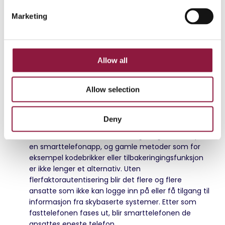
e
arbeidshverdagen» på en god
Marketing
l
måte?
e
c
Under kommer en rekke tiltak man bør vurdere for å
t
fremme «den nye arbeidshverdagen» på en vellykket
Allow all
i
måte:
o
Allow selection
Sats på økt bruk av smarttelefoner og nettbrett.
n
Smarttelefoner er ikke et statussymbol lenger. De
har blitt et avgjørende verktøy for at
Deny
kontormedarbeidere skal kunne jobbe mer
effektivt. Flerfaktorautentisering fungerer best på
en smarttelefonapp, og gamle metoder som for
eksempel kodebrikker eller tilbakeringingsfunksjon
er ikke lenger et alternativ. Uten
flerfaktorautentisering blir det flere og flere
ansatte som ikke kan logge inn på eller få tilgang til
informasjon fra skybaserte systemer. Etter som
fasttelefonen fases ut, blir smarttelefonen de
ansattes eneste telefon.