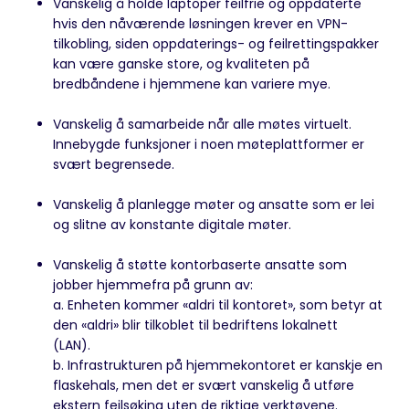
Vanskelig å holde laptoper feilfrie og oppdaterte
hvis den nåværende løsningen krever en VPN-
tilkobling, siden oppdaterings- og feilrettingspakker
kan være ganske store, og kvaliteten på
bredbåndene i hjemmene kan variere mye.
Vanskelig å samarbeide når alle møtes virtuelt.
Innebygde funksjoner i noen møteplattformer er
svært begrensede.
Vanskelig å planlegge møter og ansatte som er lei
og slitne av konstante digitale møter.
Vanskelig å støtte kontorbaserte ansatte som
jobber hjemmefra på grunn av:
a. Enheten kommer «aldri til kontoret», som betyr at
den «aldri» blir tilkoblet til bedriftens lokalnett
(LAN).
b. Infrastrukturen på hjemmekontoret er kanskje en
flaskehals, men det er svært vanskelig å utføre
ekstern feilsøking uten de riktige verktøyene.