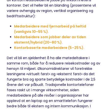
av kontormedarbeiderne jobbe på virksomhetens
kontorer. Det vil heller bli en blanding (prosentene vil
variere avhengig av region, vertikal organisering og
bedriftsstruktur):
Medarbeidere med fjernarbeid på heltid
(vanligvis 10–55 %).
Medarbeidere som jobber deler av tiden
eksternt/hybrid (20–80 %).
Kontorbaserte medarbeidere (5–25%).
Det vil bli en sjeldenhet å ha alle møtedeltakere i
samme rom, både for å redusere reisekostnader og av
hensyn til miljøet. Økonomidirektører vil foretrekke
løsningene «virtuelt først» og «eksternt først» da det
fungerte bra og sparte betydelige kostnader i de 2,5
årene det var påbudt. Tradisjonelle kontortelefoner
fases raskt ut i mange virksomheter, siden
medarbeidere på alle nivåer i organisasjoner har
opplevd at en laptop og en smarttelefon fungerer
bedre både til ekstern og intern kommunikasjon. I