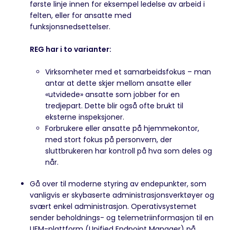
første linje innen for eksempel ledelse av arbeid i
felten, eller for ansatte med
funksjonsnedsettelser.
REG har i to varianter:
Virksomheter med et samarbeidsfokus – man
antar at dette skjer mellom ansatte eller
«utvidede» ansatte som jobber for en
tredjepart. Dette blir også ofte brukt til
eksterne inspeksjoner.
Forbrukere eller ansatte på hjemmekontor,
med stort fokus på personvern, der
sluttbrukeren har kontroll på hva som deles og
når.
Gå over til moderne styring av endepunkter, som
vanligvis er skybaserte administrasjonsverktøyer og
svært enkel administrasjon. Operativsystemet
sender beholdnings- og telemetriinformasjon til en
UEM-plattform (Unified Endpoint Manager) på