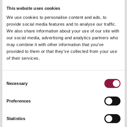
Varierende endepunkt – mer arbeid flyttes til
mobile enheter.
This website uses cookies
We use cookies to personalise content and ads, to
Effektiv feilretting og oppdatering for å unngå
provide social media features and to analyse our traffic.
nulldagssårbarheter.
We also share information about your use of our site with
our social media, advertising and analytics partners who
Digital eksperthjelp (REG) for alle ansatte, både i
may combine it with other information that you’ve
situasjoner der de er i møte med kunder og for å
provided to them or that they’ve collected from your use
støtte dem under fjernarbeid.
of their services.
Det er forventet å øke driftsfleksibilitet i hele
organisasjonen.
C
Redusere kostnader ved forandringer for å bli en
Necessary
o
mer tilpasningsdyktig virksomhet.
n
s
Preferences
Forebygge ulykker og veilede de ansatte bedre i
e
farlige situasjoner som i større grad oppstår når
n
man jobber alene.
t
Statistics
Hva kreves for å ivareta «den nye
S