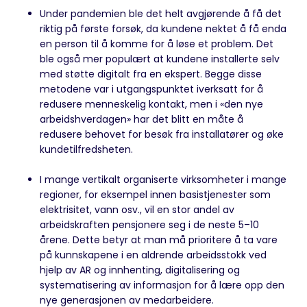
Under pandemien ble det helt avgjørende å få det
riktig på første forsøk, da kundene nektet å få enda
en person til å komme for å løse et problem. Det
ble også mer populært at kundene installerte selv
med støtte digitalt fra en ekspert. Begge disse
metodene var i utgangspunktet iverksatt for å
redusere menneskelig kontakt, men i «den nye
arbeidshverdagen» har det blitt en måte å
redusere behovet for besøk fra installatører og øke
kundetilfredsheten.
I mange vertikalt organiserte virksomheter i mange
regioner, for eksempel innen basistjenester som
elektrisitet, vann osv., vil en stor andel av
arbeidskraften pensjonere seg i de neste 5–10
årene. Dette betyr at man må prioritere å ta vare
på kunnskapene i en aldrende arbeidsstokk ved
hjelp av AR og innhenting, digitalisering og
systematisering av informasjon for å lære opp den
nye generasjonen av medarbeidere.