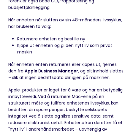
forenkler også både CO₂-rapportering og
budsjettplanlegging.
Når enheten når slutten av sin 48-måneders livssyklus,
har brukeren to valg:
Returnere enheten og bestille ny
Kjøpe ut enheten og gi den nytt liv som privat
maskin
Når enheten enten returneres eller kjøpes ut, fjernes
den fra
Apple Business Manager
, og alt innhold slettes
– slik at ingen bedriftsdata blir igjen på maskinen.
Apple-produkter er laget for å vare og har en betydelig
innbytteverdi. Ved å returnere Mac-ene på en
strukturert måte og fullføre enhetenes livssyklus, kan
bedriften din spare penger, beskytte selskapets
integritet ved å slette og sikre sensitive data, samt
redusere elektronisk avfall. Enhetene kan deretter få et
"nytt liv" i andrehåndsmarkedet – uavhengig av