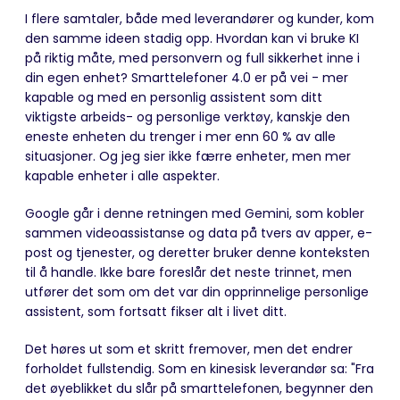
I flere samtaler, både med leverandører og kunder, kom
den samme ideen stadig opp. Hvordan kan vi bruke KI
på riktig måte, med personvern og full sikkerhet inne i
din egen enhet? Smarttelefoner 4.0 er på vei - mer
kapable og med en personlig assistent som ditt
viktigste arbeids- og personlige verktøy, kanskje den
eneste enheten du trenger i mer enn 60 % av alle
situasjoner. Og jeg sier ikke færre enheter, men mer
kapable enheter i alle aspekter.
Google går i denne retningen med Gemini, som kobler
sammen videoassistanse og data på tvers av apper, e-
post og tjenester, og deretter bruker denne konteksten
til å handle. Ikke bare foreslår det neste trinnet, men
utfører det som om det var din opprinnelige personlige
assistent, som fortsatt fikser alt i livet ditt.
Det høres ut som et skritt fremover, men det endrer
forholdet fullstendig. Som en kinesisk leverandør sa: "Fra
det øyeblikket du slår på smarttelefonen, begynner den