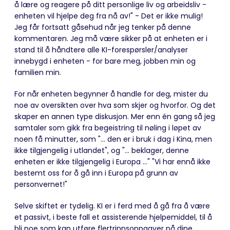
å lære og reagere på ditt personlige liv og arbeidsliv -
enheten vil hjelpe deg fra nå av!" - Det er ikke mulig!
Jeg får fortsatt gåsehud når jeg tenker på denne
kommentaren. Jeg må være sikker på at enheten er i
stand til å håndtere alle KI-forespørsler/analyser
innebygd i enheten - for bare meg, jobben min og
familien min.
For når enheten begynner å handle for deg, mister du
noe av oversikten over hva som skjer og hvorfor. Og det
skaper en annen type diskusjon. Mer enn én gang så jeg
samtaler som gikk fra begeistring til nøling i løpet av
noen få minutter, som "... den er i bruk i dag i Kina, men
ikke tilgjengelig i utlandet", og "... beklager, denne
enheten er ikke tilgjengelig i Europa ..." "Vi har ennå ikke
bestemt oss for å gå inn i Europa på grunn av
personvernet!"
Selve skiftet er tydelig. KI er i ferd med å gå fra å være
et passivt, i beste fall et assisterende hjelpemiddel, til å
bli noe som kan utføre flertrinnsoppgaver på dine