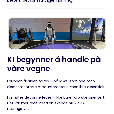
Dette er det som satt igjen hos meg.
KI begynner å handle på
våre vegne
For noen år siden føltes KI på MWC som noe man
eksperimenterte med. Interessant, men ikke essensielt.
I år føltes det annerledes - ikke bare forbrukerorientert.
Det var mer reelt, med en økende bruk av KI i
næringslivet.