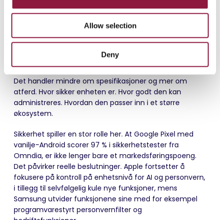
i
Det har vært snakket om dette skiftet i årevis, men nå
o
Allow selection
føles det endelig nærmere praktisk bruk. Vi fant den
n
første på iPad for mer enn tre år siden, til og med med
støtte for eksterne kameraer.
Deny
Samtidig blir samtalen rundt enheter mer pragmatisk.
Det handler mindre om spesifikasjoner og mer om
atferd. Hvor sikker enheten er. Hvor godt den kan
administreres. Hvordan den passer inn i et større
økosystem.
Sikkerhet spiller en stor rolle her. At Google Pixel med
vanilje-Android scorer 97 % i sikkerhetstester fra
Omndia, er ikke lenger bare et markedsføringspoeng.
Det påvirker reelle beslutninger. Apple fortsetter å
fokusere på kontroll på enhetsnivå for AI og personvern,
i tillegg til selvfølgelig kule nye funksjoner, mens
Samsung utvider funksjonene sine med for eksempel
programvarestyrt personvernfilter og