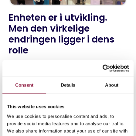
Enheten er i utvikling.
Men den virkelige
endringen ligger i dens
rolle
Det manglet ikke på ny maskinvare, og maskinvaren ser
ut til å være utformet som en sveitsisk lommekniv for
minst 60 % av arbeidssituasjonene - selv før tale- og
videoassistanse kommer inn i bildet.
Consent
Details
About
Sammenleggbare enheter er nå overalt. Noen
leverandører eksperimenterer allerede med trefoldige
This website uses cookies
design. Smarte briller dukket opp på flere messer, og
We use cookies to personalise content and ads, to
enda mer eksperimentelle konsepter, som smarte
provide social media features and to analyse our traffic.
kontaktlinser, begynner å dukke opp. De fleste av
We also share information about your use of our site with
enhetene er designet for forbrukere, men som vi alle