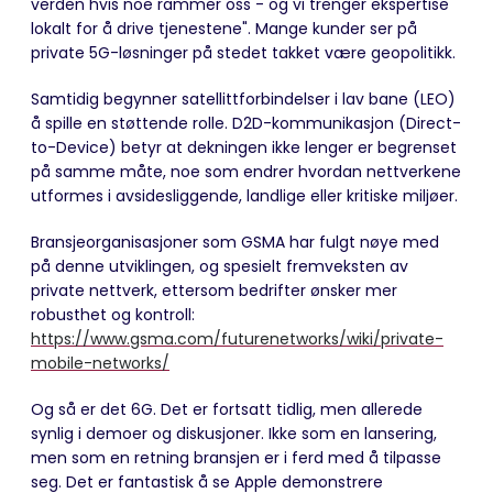
verden hvis noe rammer oss - og vi trenger ekspertise
lokalt for å drive tjenestene". Mange kunder ser på
private 5G-løsninger på stedet takket være geopolitikk.
Samtidig begynner satellittforbindelser i lav bane (LEO)
å spille en støttende rolle. D2D-kommunikasjon (Direct-
to-Device) betyr at dekningen ikke lenger er begrenset
på samme måte, noe som endrer hvordan nettverkene
utformes i avsidesliggende, landlige eller kritiske miljøer.
Bransjeorganisasjoner som GSMA har fulgt nøye med
på denne utviklingen, og spesielt fremveksten av
private nettverk, ettersom bedrifter ønsker mer
robusthet og kontroll:
https://www.gsma.com/futurenetworks/wiki/private-
mobile-networks/
Og så er det 6G. Det er fortsatt tidlig, men allerede
synlig i demoer og diskusjoner. Ikke som en lansering,
men som en retning bransjen er i ferd med å tilpasse
seg. Det er fantastisk å se Apple demonstrere