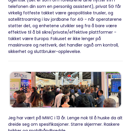
agentisk (det er som om foreldrene dine flytter inn i
telefonen din som en personlig assistent), privat 5G får
virkelig fotfeste takket være geopolitiske trusler, og
satellittroaming i lav jordbane for 4G - når operatørene
støtter det, og enhetene utvikler seg fra å bare være
effektive til å bli sikre/private/effektive plattformer -
takket være Europa. Fokuset er ikke lenger på
maskinvare og nettverk,
det handler også om kontroll,
sikkerhet og sluttbruker-opplevelse.
Jeg har vært på MWC i 13 år. Lenge nok til å huske da alt
dreide seg om spesifikasjoner. Større skjermer. Raskere
brikker og mobilbåndbredde.