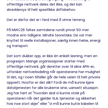
offentlige nettverk deles det ikke, og det kan
skreddersys til helt spesifikke driftsbehov.
Det er derfor det er i ferd med å vinne terreng.
På MWC26 føltes samtalene rundt privat 5G mer
modne enn tidligere. Mindre teoretiske. De var mer
knyttet til reelle installasjoner, særlig innen helse, energi
og transport.
Det som dukker opp, er ikke én enkelt løsning, men en
progresjon. Mange organisasjoner starter med
offentlige nettverk, går deretter over til sikre APN-er,
utforsker nettverksdeling når operatørene har mulighet
til det, og i noen tilfeller går de hele veien til helt private
oppsett. Hvorfor er det slik? Fordi de må kunne kjøre
datatjenesten for alle brukerne sine, uansett situasjon.
Jeg har hørt at "hvordan skal vi kunne stole på
operatøren når det gjelder SLA, tjenester og sikkerhet
hvis noe stort skjer" eller "vi må kunne kutte kabelen til