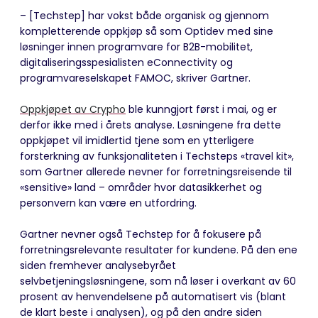
– [Techstep] har vokst både organisk og gjennom
kompletterende oppkjøp så som Optidev med sine
løsninger innen programvare for B2B-mobilitet,
digitaliseringsspesialisten eConnectivity og
programvareselskapet FAMOC, skriver Gartner.
Oppkjøpet av Crypho
ble kunngjort først i mai, og er
derfor ikke med i årets analyse. Løsningene fra dette
oppkjøpet vil imidlertid tjene som en ytterligere
forsterkning av funksjonaliteten i Techsteps «travel kit»,
som Gartner allerede nevner for forretningsreisende til
«sensitive» land – områder hvor datasikkerhet og
personvern kan være en utfordring.
Gartner nevner også Techstep for å fokusere på
forretningsrelevante resultater for kundene. På den ene
siden fremhever analysebyrået
selvbetjeningsløsningene, som nå løser i overkant av 60
prosent av henvendelsene på automatisert vis (blant
de klart beste i analysen), og på den andre siden