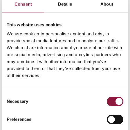
– Det er en
Consent
Details
About
ekstra fjær i
hatten for
Techstep at vi
This website uses cookies
klarer å hevde
oss i Gartners
We use cookies to personalise content and ads, to
analyse. Vi har
provide social media features and to analyse our traffic.
utviklet
We also share information about your use of our site with
løsningene
our social media, advertising and analytics partners who
våre et Nordisk
may combine it with other information that you’ve
marked som
provided to them or that they’ve collected from your use
ikke bare har
of their services.
høy mobil
modenhet, men hvor det også stilles betydelige krav til
brukeropplevelse, sikkerhet, effektivitet og innovasjon.
C
Dette er løsninger som vi tror vil treffe også europeiske
Necessary
brukere godt, sier Mads Vårdal, Chief Product Officer i
o
Techstep ASA.
n
s
Preferences
– Denne analysen kan bidra til å gi underleverandører
e
og samarbeidspartnere – både eksisterende og