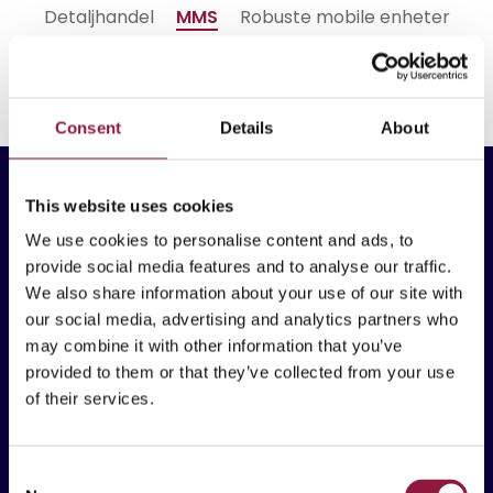
Detaljhandel
MMS
Robuste mobile enheter
Consent
Details
About
This website uses cookies
We use cookies to personalise content and ads, to
provide social media features and to analyse our traffic.
We also share information about your use of our site with
Techstep ASA
our social media, advertising and analytics partners who
Brynsallèen 4
may combine it with other information that you’ve
0667 Oslo, Norway
provided to them or that they’ve collected from your use
of their services.
Hva vi tilbyr
C