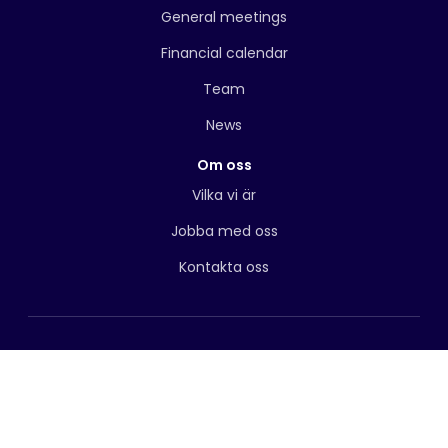
General meetings
Financial calendar
Team
News
Om oss
Vilka vi är
Jobba med oss
Kontakta oss
© 2026 Techstep
Terms of Use
Privacy Policy