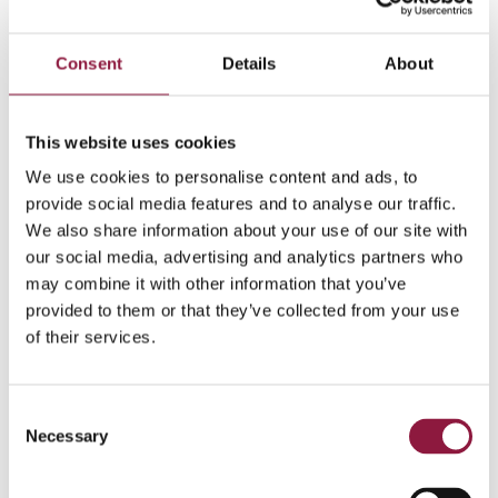
Detta är bara ett axplock som visar hur de anställda på
Johan Sverdrup har gynnats av iPad och appar. Mer än
30 appar har använts under byggprocessen. Dessa
Consent
Details
About
appar, så kallade Enterprise-appar, är vanliga appar.
Vissa av dem är utvecklade av Equinor, andra åt
Equinors vägnar av tredjeparter som Bouvet.
This website uses cookies
Genom att standardisera iPad (Mini) och iOS har
We use cookies to personalise content and ads, to
Equinor också fått andra belöningar, inklusive mindre
provide social media features and to analyse our traffic.
komplex apputveckling, bättre säkerhet och
We also share information about your use of our site with
användarupplevelser än genom att välja andra eller fler
our social media, advertising and analytics partners who
alternativ.
may combine it with other information that you’ve
provided to them or that they’ve collected from your use
Innan de anställda börjar använda apparna spelar vi på
of their services.
Techstep också en roll. Vi testar apparna för bland
annat säkerhets- och distributionsfunktioner. När
apparna är godkända skickar vi dem direkt till varje iPad.
C
Vi tar också hand om alla uppdateringar och driften för
Necessary
alla iPads genom så kallad MDM (Mobile Device
o
Management) i det vi kallar App Management och App
n
Advisory som baseras på Equinors säkerhets- och
s