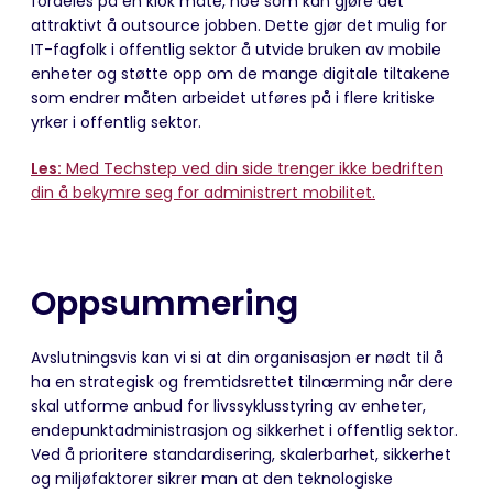
fordeles på en klok måte, noe som kan gjøre det
attraktivt
å
outsourc
e
jobben. Dette gjør
det mulig for
IT-fagfolk i offentlig sektor å utvide bruken av mobile
enheter og støtte opp om de mange digitale tiltakene
som endrer måten arbeidet utføres på i flere kritiske
yrker i offentlig sektor.
Les:
Med Techstep ved din side trenger ikke bedriften
din å bekymre seg for administrert mobilitet.
Oppsummering
Avslutningsvis
kan vi si at
din organisasjon
er nødt til å
ha en strategisk og fremtidsrettet tilnærming når
dere
skal utforme anbud for livssyklusstyring av enheter,
endepunktadministrasjon og sikkerhet i offentlig sektor.
Ved å prioritere standardisering,
skalerbarhet
, sikkerhet
og miljøfaktorer sikrer man at den teknologiske