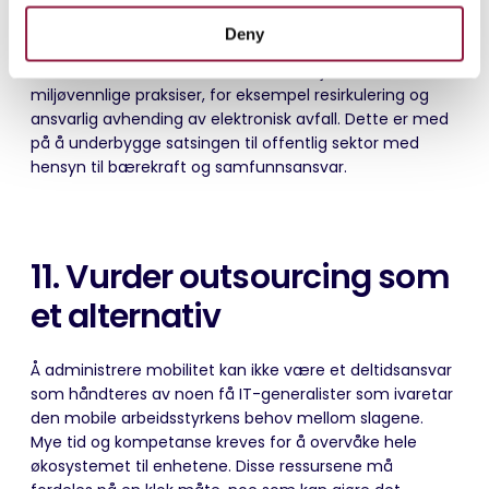
Ta hensyn til miljøpåvirkningen knyttet til
Deny
livssyklusstyringen av enheter.
Du bør o
ppmuntre
leverandørene dine til å dele informasjon om
miljøvennlige praksiser, for eksempel resirkulering og
ansvarlig avhending av elektronisk avfall. Dette er med
på å underbygge satsingen til offentlig sektor med
hensyn til bærekraft og samfunnsansvar.
11. Vurder
outsourcing
som
et alternativ
Å administrere mobilitet kan ikke være et deltidsansvar
som håndteres av noen få IT-generalister som ivaretar
den mobile arbeidsstyrkens behov mellom slagene.
Mye tid og kompetanse kreves for å overvåke hele
økosystemet til enhetene. Disse ressursene må