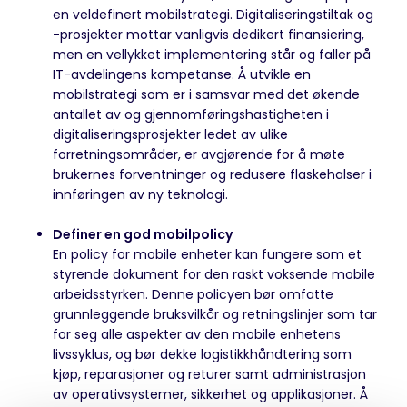
en veldefinert mobilstrategi. Digitaliseringstiltak og
-prosjekter mottar vanligvis dedikert finansiering,
men en vellykket implementering står og faller på
IT-avdelingens kompetanse. Å utvikle en
mobilstrategi som er i samsvar med det økende
antallet av og gjennomføringshastigheten i
digitaliseringsprosjekter ledet av ulike
forretningsområder, er avgjørende for å møte
brukernes forventninger og redusere flaskehalser i
innføringen av ny teknologi.
Definer en god mobilpolicy
En policy for mobile enheter kan fungere som et
styrende dokument for den raskt voksende mobile
arbeidsstyrken. Denne policyen bør omfatte
grunnleggende bruksvilkår og retningslinjer som tar
for seg alle aspekter av den mobile enhetens
livssyklus, og bør dekke logistikkhåndtering som
kjøp, reparasjoner og returer samt administrasjon
av operativsystemer, sikkerhet og applikasjoner. Å