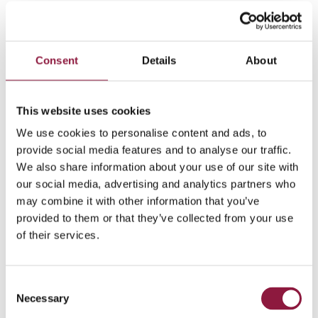
administrere en stor mengde mobile enheter uten
å ha på plass et styrende dokument eller et felles
regelsett kan føre til frustrerte brukere og IT-
ansatte. Mobilpolicyen dikterer oppsettet av
Consent
Details
About
administrasjonssystemer for mobile enheter,
registreringsprosedyrer og administrasjon av
mobilapplikasjoner.
This website uses cookies
We use cookies to personalise content and ads, to
Les mer:
Last ned vår mål for mobilpolicy for å komme i
provide social media features and to analyse our traffic.
gang
We also share information about your use of our site with
our social media, advertising and analytics partners who
may combine it with other information that you’ve
provided to them or that they’ve collected from your use
Trinn 2: Få det grunnleggende på
of their services.
plass
Tildel passende midler
C
Med budsjettbegrensninger er det avgjørende å
Necessary
o
allokere midler på en strategisk måte. Investeringer