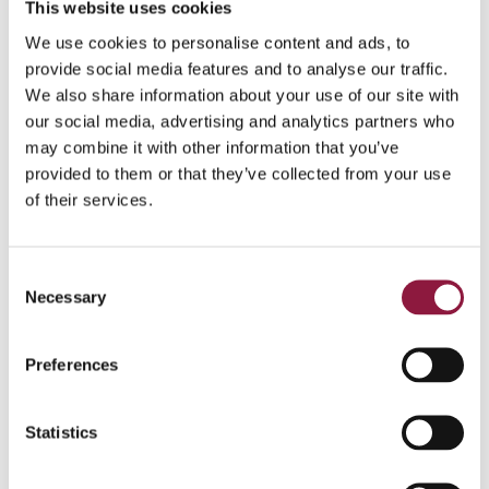
This website uses cookies
Med brukervennlighet
We use cookies to personalise content and ads, to
kommer produktivitet
provide social media features and to analyse our traffic.
We also share information about your use of our site with
La oss ta for oss produktivitet før vi avrunder denne
our social media, advertising and analytics partners who
artikkelen. Alle våre anbefalinger går nemlig tilbake til
may combine it with other information that you’ve
nettopp det, og økt kvalitet og produktivitet er grunnen
provided to them or that they’ve collected from your use
til at vi alle legger ut på ulike digitaliseringsreiser.
of their services.
For mobilt arbeid har vi et makroperspektiv som tilsier
at enhetene og applikasjonene må fungere optimalt,
ellers vil vi oppleve brudd i produksjonen. I tillegg har vi
C
også utfordringer sett ut ifra et mikroperspektiv som
Necessary
o
isolert sett er små, men ganget med antall arbeidere
n
og antall ganger en oppgave utføres, likevel kan være
s
Preferences
betydelige produktivitetstyver.
e
n
Si at du skanner en strekkode og den havner i feil felt.
t
Statistics
Kanskje må du bruke noen sekunder på å justere noe,
S
eller flere minutter ved starten av skiftet for å koble
deg til den riktige Bluetooth-skriveren. Å ta tak i disse
e