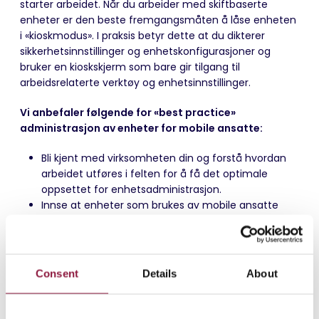
starter arbeidet. Når du arbeider med skiftbaserte
enheter er den beste fremgangsmåten å låse enheten
i «kioskmodus». I praksis betyr dette at du dikterer
sikkerhetsinnstillinger og enhetskonfigurasjoner og
bruker en kioskskjerm som bare gir tilgang til
arbeidsrelaterte verktøy og enhetsinnstillinger.
Vi anbefaler følgende for «best practice»
administrasjon av enheter for mobile ansatte:
Bli kjent med virksomheten din og forstå hvordan
arbeidet utføres i felten for å få det optimale
oppsettet for enhetsadministrasjon.
Innse at enheter som brukes av mobile ansatte
trenger en annen håndtering sammenlignet med
kontorarbeidere, og at det er greit å ha forskjellige
systemer for enhetsadministrasjon.
Når du håndterer skiftbaserte enheter, gi kun
Consent
Details
About
tilgang til det brukerne trenger og eliminer alt
annet. Behandle enheten som et formålsverktøy.