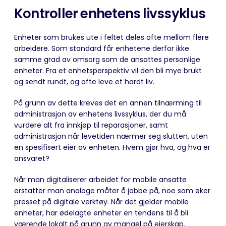
Kontroller enhetens livssyklus
Enheter som brukes ute i feltet deles ofte mellom flere
arbeidere. Som standard får enhetene derfor ikke
samme grad av omsorg som de ansattes personlige
enheter. Fra et enhetsperspektiv vil den bli mye brukt
og sendt rundt, og ofte leve et hardt liv.
På grunn av dette kreves det en annen tilnærming til
administrasjon av enhetens livssyklus, der du må
vurdere alt fra innkjøp til reparasjoner, samt
administrasjon når levetiden nærmer seg slutten, uten
en spesifisert eier av enheten. Hvem gjør hva, og hva er
ansvaret?
Når man digitaliserer arbeidet for mobile ansatte
erstatter man analoge måter å jobbe på, noe som øker
presset på digitale verktøy. Når det gjelder mobile
enheter, har ødelagte enheter en tendens til å bli
værende lokalt på grunn av mangel på eierskap.