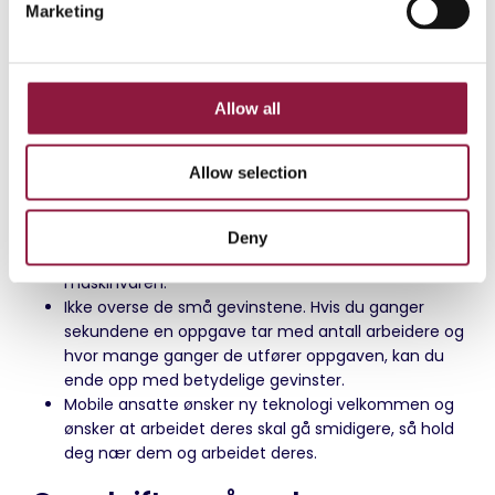
Marketing
mikroproblemene kan føre til betydelige
l
produktivitetsgevinster samt gi positive bidrag til
e
ansattes jobbtilfredshet.
c
t
Allow all
For å høste produktivitetsgevinster av din digitale
i
og mobile investering for mobile ansatte råder vi
o
deg til å:
Allow selection
n
Se investeringen din som et økosystem der alt må
fungere sammen, fra apper og
Deny
enhetsadministrasjon, til logistikktjenester for
maskinvaren.
Ikke overse de små gevinstene. Hvis du ganger
sekundene en oppgave tar med antall arbeidere og
hvor mange ganger de utfører oppgaven, kan du
ende opp med betydelige gevinster.
Mobile ansatte ønsker ny teknologi velkommen og
ønsker at arbeidet deres skal gå smidigere, så hold
deg nær dem og arbeidet deres.