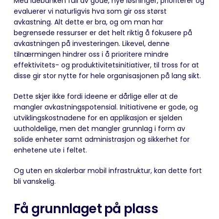
Med idébanken full av gode, nye løsninger, prioriterer og
evaluerer vi naturligvis hva som gir oss størst
avkastning. Alt dette er bra, og om man har
begrensede ressurser er det helt riktig å fokusere på
avkastningen på investeringen. Likevel, denne
tilnærmingen hindrer oss i å prioritere mindre
effektivitets- og produktivitetsinitiativer,
til tross for at
disse gir stor nytte for hele organisasjonen på lang sikt.
Dette skjer ikke fordi ideene er dårlige eller at de
mangler avkastningspotensial. Initiativene er gode, og
utviklingskostnadene for en applikasjon er sjelden
uutholdelige, men det mangler grunnlag i form av
solide enheter samt administrasjon og sikkerhet for
enhetene ute i feltet.
Og uten en skalerbar mobil infrastruktur, kan dette fort
bli vanskelig.
Få grunnlaget på plass