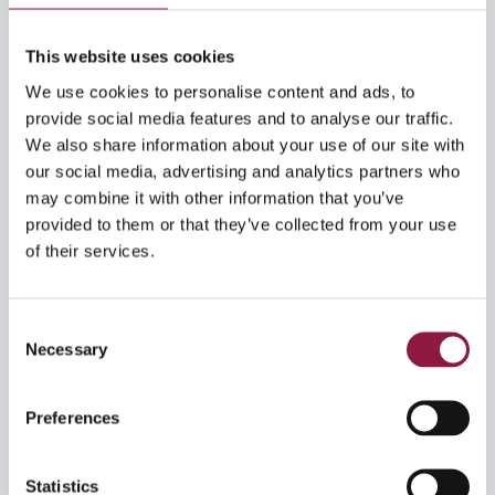
This website uses cookies
We use cookies to personalise content and ads, to
provide social media features and to analyse our traffic.
We also share information about your use of our site with
our social media, advertising and analytics partners who
may combine it with other information that you’ve
provided to them or that they’ve collected from your use
of their services.
mai 26, 2026
Mobil endepunktsikkerhet og
governance: Slik sikrer du
C
virksomhetens digitale hjem
Necessary
o
n
s
Preferences
e
n
t
Statistics