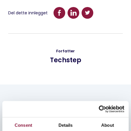
Del dette innlegget
Forfatter
Techstep
Les mer
Se alle artiklene
Consent
Details
About