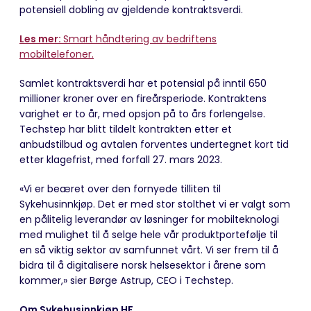
potensiell dobling av gjeldende kontraktsverdi.
Les mer:
Smart håndtering av bedriftens
mobiltelefoner.
Samlet kontraktsverdi har et potensial på inntil 650
millioner kroner over en fireårsperiode. Kontraktens
varighet er to år, med opsjon på to års forlengelse.
Techstep har blitt tildelt kontrakten etter et
anbudstilbud og avtalen forventes undertegnet kort tid
etter klagefrist, med forfall 27. mars 2023.
«Vi er beæret over den fornyede tilliten til
Sykehusinnkjøp. Det er med stor stolthet vi er valgt som
en pålitelig leverandør av løsninger for mobilteknologi
med mulighet til å selge hele vår produktportefølje til
en så viktig sektor av samfunnet vårt. Vi ser frem til å
bidra til å digitalisere norsk helsesektor i årene som
kommer,» sier Børge Astrup, CEO i Techstep.
Om Sykehusinnkjøp HF