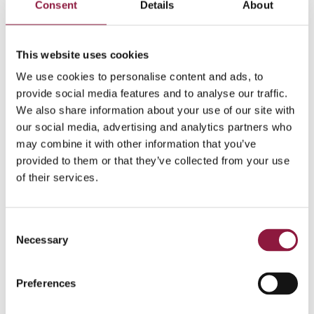
på att kostnaderna för mobiltelefoner och
Consent
Details
About
tillhörande system för enhetshantering, support
etc. ökar i takt med antalet användare är det ofta
lämpligt att göra en särskild budget för
This website uses cookies
mobiltelefoni.
We use cookies to personalise content and ads, to
Fokusera inte bara på hårdvara
provide social media features and to analyse our traffic.
Vid upphandling av mobil teknik är det viktigt att
We also share information about your use of our site with
inte bara fokusera på hårdvara och pris. Att köpa in
utrustning utan tillhörande tjänster såsom
our social media, advertising and analytics partners who
enhetshantering, dataskydd, logistiktjänster och
may combine it with other information that you’ve
återvinning, leder till fragmenterade lösningar,
provided to them or that they’ve collected from your use
vilket i sin tur resulterar i bristande kontroll, högre
of their services.
kostnader och en sämre användarupplevelse.
Investera i en mobil helhetslösning
Investera i en mobil helhetslösning som kan byggas
C
ut i takt med att antalet användare ökar. Lösningen
Necessary
o
bör omfatta allt från enkla system för inköp/byte
n
av mobiltelefoner och surfplattor till
s
enhetshantering, dataskydd och återvinning. Att
Preferences
e
köpa dessa tjänster separat är inte att
n
rekommendera eftersom man då går miste om