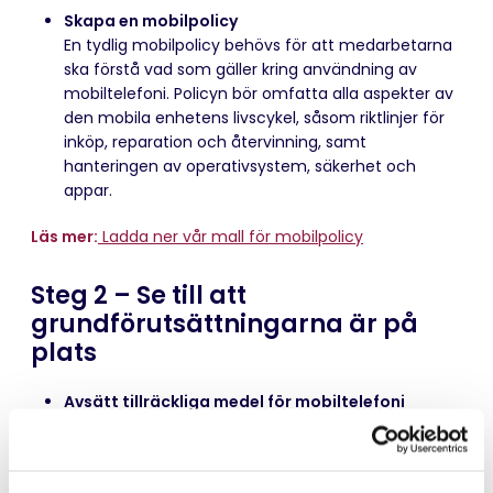
Skapa en mobilpolicy
En tydlig mobilpolicy behövs för att medarbetarna
ska förstå vad som gäller kring användning av
mobiltelefoni. Policyn bör omfatta alla aspekter av
den mobila enhetens livscykel, såsom riktlinjer för
inköp, reparation och återvinning, samt
hanteringen av operativsystem, säkerhet och
appar.
Läs mer:
Ladda ner vår mall för mobilpolicy
Steg 2 – Se till att
grundförutsättningarna är på
plats
Avsätt tillräckliga medel för mobiltelefoni
Vi rekommenderar att planerade inköp av mobila
enheter och tjänster specificeras separat, så att
kostnaderna inte ”döljs” i IT-budgeten. Med tanke