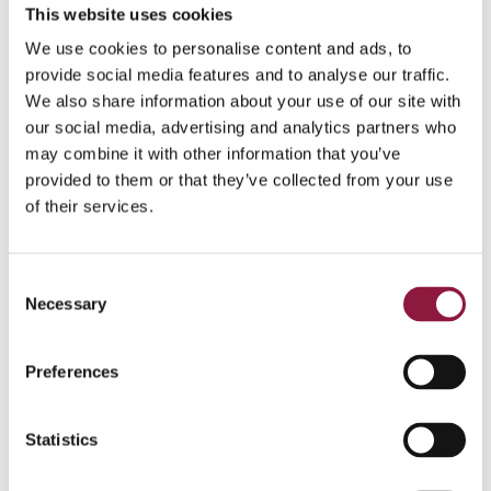
This website uses cookies
Mac och PC, något som vi har haft i över 10 år.
We use cookies to personalise content and ads, to
APPLE
MOBILE DEVICE MANAGEMENT
provide social media features and to analyse our traffic.
We also share information about your use of our site with
our social media, advertising and analytics partners who
may combine it with other information that you’ve
provided to them or that they’ve collected from your use
of their services.
C
Necessary
o
n
s
Preferences
e
n
t
Statistics
maj 12, 2025
S