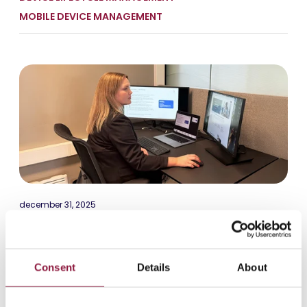
MOBILE DEVICE MANAGEMENT
december 31, 2025
Mac på Techstep – så byggde vi en
modern och säker Mac-miljö
Bra resultat skapas när medarbetarna får frihet att
Consent
Details
About
välja de verktyg som passar dom bäst. Därför har det
varit viktigt för oss på Techstep att ge våra
medarbetare valfrihet när det gäller att välja mellan