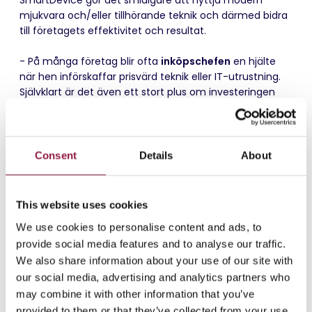
mjukvara och/eller tillhörande teknik och därmed bidra
till företagets effektivitet och resultat.
- På många företag blir ofta
inköpschefen
en hjälte
när hen införskaffar prisvärd teknik eller IT-utrustning.
Självklart är det även ett stort plus om investeringen
minskar på företagets totala kostnader. Förutom att
SmartDevice resurseffektiviserar och förenklar arbetet
för alla, så gör tjänsten att företag kan investera i
smartphones som en tjänst. Det gör att investeringen
Consent
Details
About
kan flyttas från investeringsbudgeten till driften - något
som gynnar många verksamheter.
This website uses cookies
Kontakta Techstep för att
We use cookies to personalise content and ads, to
få veta mer om
provide social media features and to analyse our traffic.
We also share information about your use of our site with
SmartDevice
our social media, advertising and analytics partners who
may combine it with other information that you’ve
Som du kan märker – SmartDevice gör det enklare för
dig som ansvarig att få full kontroll och överblick av
provided to them or that they’ve collected from your use