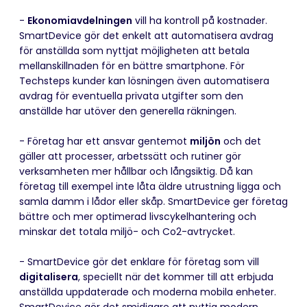
-
Ekonomiavdelningen
vill ha kontroll på kostnader.
SmartDevice gör det enkelt att automatisera avdrag
för anställda som nyttjat möjligheten att betala
mellanskillnaden för en bättre smartphone. För
Techsteps kunder kan lösningen även automatisera
avdrag för eventuella privata utgifter som den
anställde har utöver den generella räkningen.
- Företag har ett ansvar gentemot
miljön
och det
gäller att processer, arbetssätt och rutiner gör
verksamheten mer hållbar och långsiktig. Då kan
företag till exempel inte låta äldre utrustning ligga och
samla damm i lådor eller skåp. SmartDevice ger företag
bättre och mer optimerad livscykelhantering och
minskar det totala miljö- och Co2-avtrycket.
- SmartDevice gör det enklare för företag som vill
digitalisera
, speciellt när det kommer till att erbjuda
anställda uppdaterade och moderna mobila enheter.
SmartDevice gör det smidigare att nyttja modern