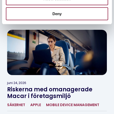
n
Läs mer
Deny
Se alla artiklar
juni 24, 2026
Riskerna med omanagerade
Macar i företagsmiljö
SÄKERHET
APPLE
MOBILE DEVICE MANAGEMENT