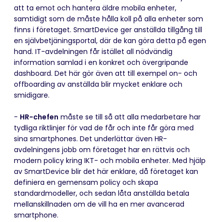
att ta emot och hantera äldre mobila enheter,
samtidigt som de måste hålla koll på alla enheter som
finns i företaget. SmartDevice ger anställda tillgång till
en självbetjäningsportal, där de kan göra detta på egen
hand. IT-avdelningen får istället all nödvändig
information samlad i en konkret och övergripande
dashboard. Det här gör även att till exempel on- och
offboarding av anställda blir mycket enklare och
smidigare.
-
HR-chefen
måste se till så att alla medarbetare har
tydliga riktlinjer för vad de får och inte får göra med
sina smartphones. Det underlättar även HR-
avdelningens jobb om företaget har en rättvis och
modern policy kring IKT- och mobila enheter. Med hjälp
av SmartDevice blir det här enklare, då företaget kan
definiera en gemensam policy och skapa
standardmodeller, och sedan låta anställda betala
mellanskillnaden om de vill ha en mer avancerad
smartphone.