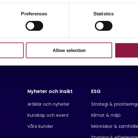
a
MMS
Ruggade mobila enheter
Preferences
Statistics
Allow selection
Nyheter och insikt
ESG
Artiklar och nyheter
Strategi & prioritering
Kunskap och event
Klimat & miljö
Våra kunder
Människor & samhäll
Styrning & efterlevna