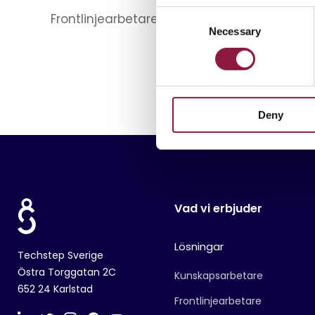
C
Frontlinjearbetare
Detaljhandel
Häls
Necessary
o
n
s
e
n
Deny
t
S
e
l
e
c
Vad vi erbjuder
t
i
Lösningar
o
Techstep Sverige
n
Östra Torggatan 2C
Kunskapsarbetare
652 24 Karlstad
Frontlinjearbetare