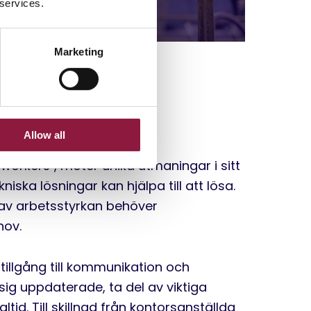
 services.
Marketing
 behov och
Allow all
 workers", möter unika utmaningar i sitt
ska lösningar kan hjälpa till att lösa.
 av arbetsstyrkan behöver
hov.
illgång till kommunikation och
 sig uppdaterade, ta del av viktiga
ltid. Till skillnad från kontorsanställda