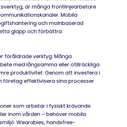
tsverktyg, är många frontlinjearbetare
 kommunikationskanaler. Mobila
pgiftshantering och molnbaserad
detta glapp och förbättra
ler föråldrade verktyg. Många
arbete med långsamma eller otillräckliga
sämre produktivitet. Genom att investera i
n företag effektivisera sina processer
soner som arbetar i fysiskt krävande
eller inom vården – behöver mobila
tsmiljö. Wearables, handsfree-