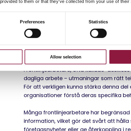
 provided to them or that they’ve collected from your use of their
Preferences
Statistics
Frontlinjearbetares
utmaningar
Allow selection
Frontlinjearbetare, ofta kallade "deskless
dagliga arbete – utmaningar som rätt tekni
För att verkligen kunna stärka denna del
organisationer förstå deras specifika be
Många frontlinjearbetare har begränsad t
information, vilket gör det svårt att hålla
företagsnyheter eller ge återkoppling i rea