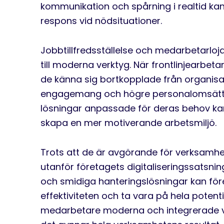
kommunikation och spårning i realtid k
respons vid nödsituationer.
Jobbtillfredsställelse och medarbetarloj
till moderna verktyg. När frontlinjearbeta
de känna sig bortkopplade från organisatio
engagemang och högre personalomsättni
lösningar anpassade för deras behov ka
skapa en mer motiverande arbetsmiljö.
Trots att de är avgörande för verksamhe
utanför företagets digitaliseringssatsni
och smidiga hanteringslösningar kan för
effektiviteten och ta vara på hela potent
medarbetare moderna och integrerade ver