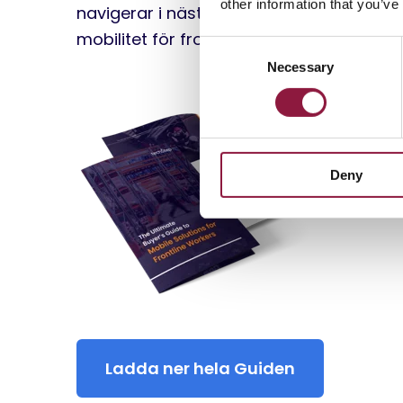
other information that you’ve
navigerar i nästa utvecklingsfas av
mobilitet för frontlinjepersonal.
C
Necessary
o
n
s
e
n
Deny
t
S
e
l
e
c
t
i
o
Ladda ner hela Guiden
n