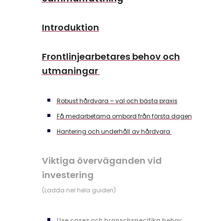
Introduktion
Frontlinjearbetares behov och
utmaningar
Robust hårdvara – val och bästa praxis
Få medarbetarna ombord från första dagen
Hantering och underhåll av hårdvara
Viktiga överväganden vid
investering
(Ladda ner hela guiden)
Use cases och branschspecifika behov