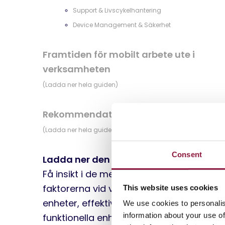
Support & Livscykelhantering
Device Management & Säkerhet
Framtiden för mobilt arbete ute i
verksamheten
(Ladda ner hela guiden)
Rekommendationer
(Ladda ner hela guiden)
Consent
Ladda ner den fullständiga guiden
Få insikt i de mest avgörande
faktorerna vid val av robusta
This website uses cookies
enheter, effektiv hantering av delade
We use cookies to personalis
information about your use of
funktionella enheter samt hur du