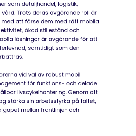
er som detaljhandel, logistik,
h vård. Trots deras avgörande roll är
 med att förse dem med rätt mobila
fektivitet, ökad stillestånd och
mobila lösningar är avgörande för att
efterlevnad, samtidigt som den
bättras.
orerna vid val av robust mobil
nagement för funktions- och delade
hållbar livscykelhantering. Genom att
 stärka sin arbetsstyrka på fältet,
 gapet mellan frontlinje- och