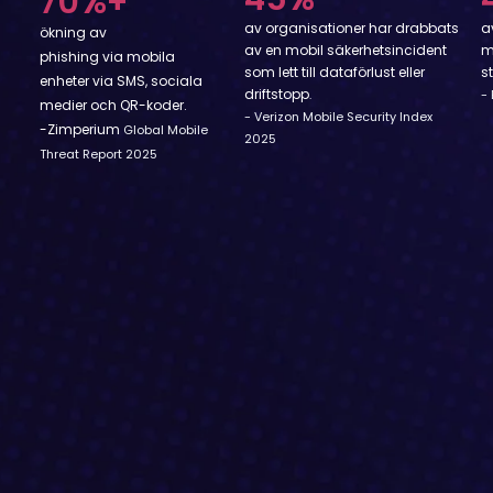
70%+
av organisationer har drabbats
a
ökning av
av en mobil säkerhetsincident
m
phishing via mobila
som lett till dataförlust eller
s
enheter via SMS, sociala
driftstopp
.
-
medier och QR-koder.
- Verizon Mobile Security Index
-Zimperium
Global Mobile
2025
Threat Report 2025