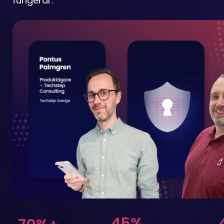
fungerar.
45%