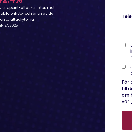
v endpoint-attacker riktas mot
obila enheter och är en av de
Tel
törsta attackytorna.
 ENISA 2025
För 
till
om h
vår