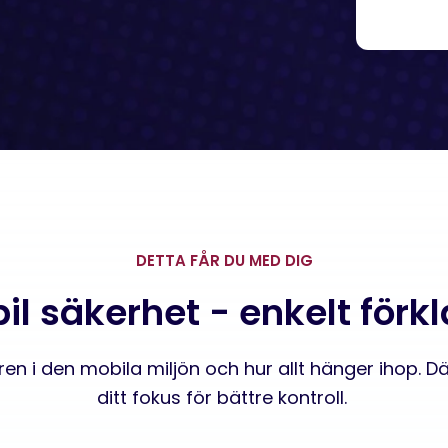
DETTA FÅR DU MED DIG
il säkerhet - enkelt förkl
uren i den mobila miljön och hur allt hänger ihop. D
ditt fokus för bättre kontroll.