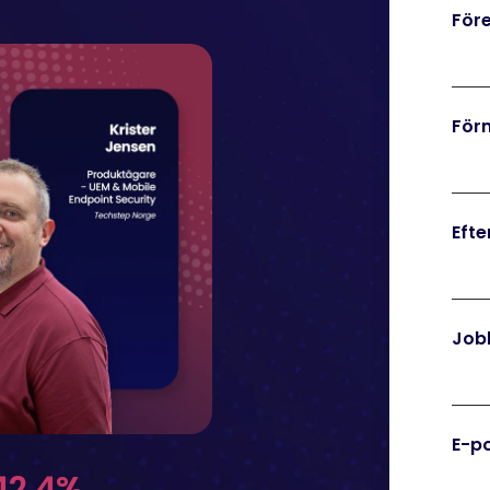
För
För
Eft
Jobb
E-p
42.4%