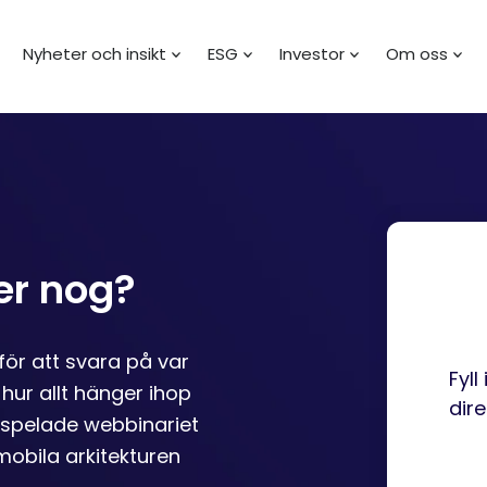
Nyheter och insikt
ESG
Investor
Om oss
er nog?
för att svara på var
Fyll
 hur allt hänger ihop
dire
inspelade webbinariet
mobila arkitekturen