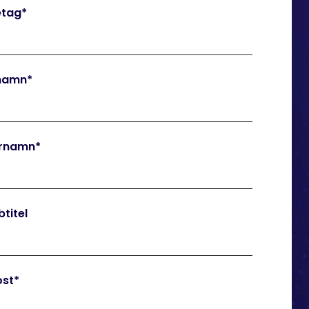
etag
*
namn
*
ernamn
*
titel
ost
*