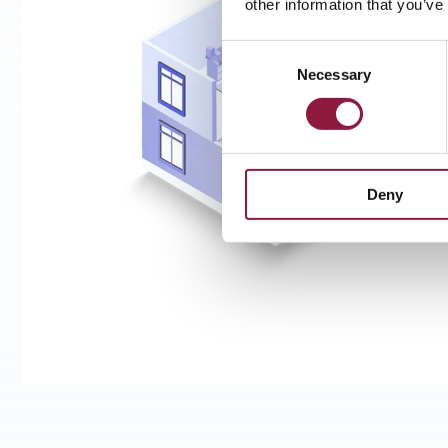
other information that you’ve
C
Necessary
o
n
s
e
n
Deny
t
S
e
l
e
c
t
i
o
n