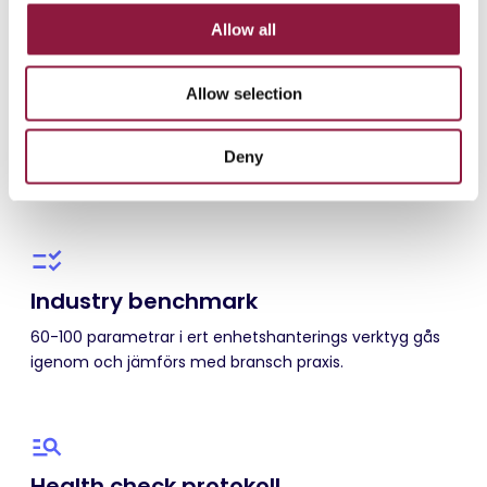
t
Allow all
i
o
Allow selection
n
Deny
Industry benchmark
60-100 parametrar i ert enhetshanterings verktyg gås
igenom och jämförs med bransch praxis.
Health check protokoll