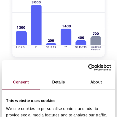
Consent
Details
About
Steg 4 - Dags att agera
This website uses cookies
Vi hjälper er på vägen
We use cookies to personalise content and ads, to
Våra mobilitetskonsulter kan snabbt assistera med
provide social media features and to analyse our traffic.