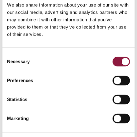
akuta åtgärder för identifierade risker och förbättringar.
We also share information about your use of our site with
our social media, advertising and analytics partners who
Med vårt
Mobility Team as-a-service
kan vi också
may combine it with other information that you’ve
hålla din miljö uppdaterad och hjälpa dig att göra
provided to them or that they’ve collected from your use
framtida mobila initiativ framgångsrika.
of their services.
Läs mer
C
Necessary
o
n
s
Preferences
e
n
t
Statistics
S
e
Marketing
l
e
c