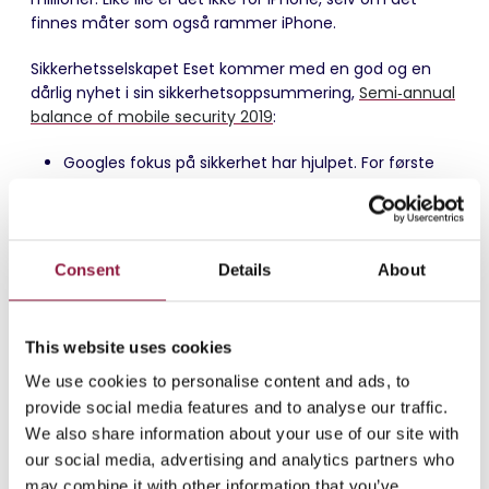
finnes måter som også rammer iPhone.
Sikkerhetsselskapet Eset kommer med en god og en
dårlig nyhet i sin sikkerhetsoppsummering,
Semi‑annual
balance of mobile security 2019
:
Googles fokus på sikkerhet har hjulpet. For første
gang går antall virus for Android ned
Det er fortsatt vekst i virus angrepene rettet mot
iOS og iPhone
Consent
Details
About
Android mest utsatt
Android-systemet er særlig utsatt av flere grunner:
This website uses cookies
85 prosent av verdens smarttelefoner kjører
We use cookies to personalise content and ads, to
Android
provide social media features and to analyse our traffic.
Plattformen er svært fragmentert både med
We also share information about your use of our site with
hensyn på antall produsenter og antallet versjoner
our social media, advertising and analytics partners who
av operativsystemet
may combine it with other information that you’ve