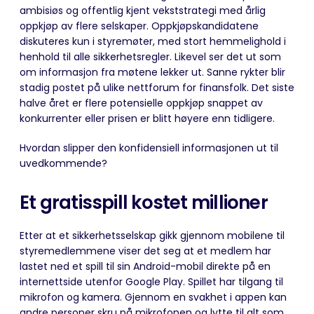
ambisiøs og offentlig kjent vekststrategi med årlig
oppkjøp av flere selskaper. Oppkjøpskandidatene
diskuteres kun i styremøter, med stort hemmelighold i
henhold til alle sikkerhetsregler. Likevel ser det ut som
om informasjon fra møtene lekker ut. Sanne rykter blir
stadig postet på ulike nettforum for finansfolk. Det siste
halve året er flere potensielle oppkjøp snappet av
konkurrenter eller prisen er blitt høyere enn tidligere.
Hvordan slipper den konfidensiell informasjonen ut til
uvedkommende?
Et gratisspill kostet millioner
Etter at et sikkerhetsselskap gikk gjennom mobilene til
styremedlemmene viser det seg at et medlem har
lastet ned et spill til sin Android-mobil direkte på en
internettside utenfor Google Play. Spillet har tilgang til
mikrofon og kamera. Gjennom en svakhet i appen kan
andre personer skru på mikrofonen og lytte til alt som