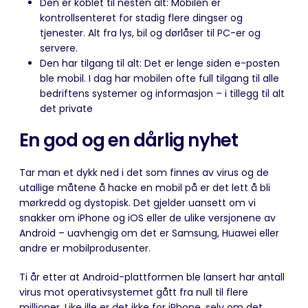
Den er koblet til nesten alt: Mobilen er
kontrollsenteret for stadig flere dingser og
tjenester. Alt fra lys, bil og dørlåser til PC-er og
servere.
Den har tilgang til alt: Det er lenge siden e-posten
ble mobil. I dag har mobilen ofte full tilgang til alle
bedriftens systemer og informasjon – i tillegg til alt
det private
En god og en dårlig nyhet
Tar man et dykk ned i det som finnes av virus og de
utallige måtene å hacke en mobil på er det lett å bli
mørkredd og dystopisk. Det gjelder uansett om vi
snakker om iPhone og iOS eller de ulike versjonene av
Android – uavhengig om det er Samsung, Huawei eller
andre er mobilprodusenter.
Ti år etter at Android-plattformen ble lansert har antall
virus mot operativsystemet gått fra null til flere
millioner. Like ille er det ikke for iPhone, selv om det