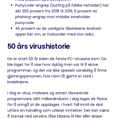
Punycode-angrep (surfing på falske nettsider) har
økt 250 prosent fra 2018 til 2019. 5 prosent av
phishing-angrep mot mobiler inneholder
punycode.
45 prosent av de vanligste tillatelsene Android-
apper ber om, er forbundet med stor risiko.
50 års virushistorie
De er snart 50 år siden de første PC-virusene kom. De
ble laget for å vise hvor dyktig man var til å skrive
programmer, og det var ikke spesielt vanskelig å finne
gjerningspersonen, hvis navn lå gjemt et sted i
kodelinjene.
I dag er virus, malware og annen tilsvarende
programvare, blitt milliardindustri. I dag lages de fleste
for å unngå at de oppdages, i hvert fall inntil de skal
utføre en handling som utløser inntekter. Det kan være
å stenge ned servere, låse tilgang til filer eller skape