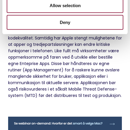
forrige versjon, iOS 12. Det betyr at langt over 90
o
Allow selection
prosent av iPhone-brukerne er på siste eller nest siste
n
versjon av operativsystemet.
Deny
Apple har også alltid hatt streng kontroll over sin app
Store og appene som lanseres, med hensyn på
kodekvalitet. Samtidig har Apple stengt mulighetene for
at apper og tredjepartsløsninger kan endre kritiske
funksjoner i telefonen. Like fullt må virksomheter være
oppmerksomme på faren ved å utvikle eller bestille
egne Enteprise Apps. Disse bør håndteres av egne
rutiner (App Management) for å raskere kunne avsløre
manglende sikkerhet for bruker, applikasjon eller i
kommunikasjon til aktuelle servere. Applikasjonen bør
også risikovurderes i et såkalt Mobile Threat Defense-
system (MTD) før det distribueres til test og produksjon.