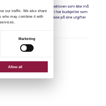
et finnes knapt noe sted i helsesektoren som ikke må
se our traffic. We also share
nu på hver krone. Og selv de som har budsjetter som
ers who may combine it with
oen kunne kalt «romslige» må passe på sine utgifter
 services.
g kostnader.
IKKERHET
HELSE
Marketing
Allow all