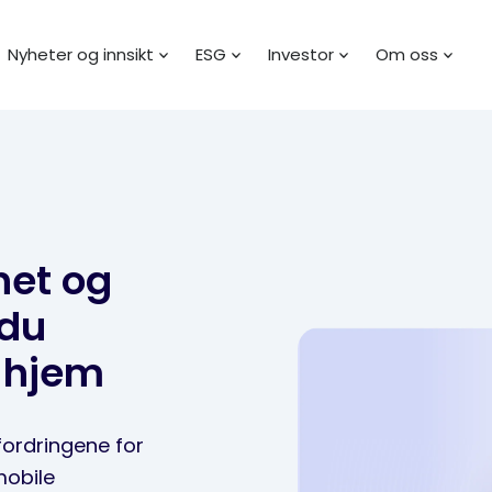
Nyheter og innsikt
ESG
Investor
Om oss
het og
 du
 hjem
fordringene for
mobile