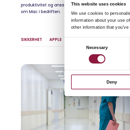
This website uses cookies
produktivitet og ansattes tilfredshet. Les vår artikkel
om Mac i bedriften.
We use cookies to personalis
information about your use of
other information that you’ve
SIKKERHET
APPLE
C
Necessary
o
n
s
e
n
Deny
t
S
e
l
e
c
t