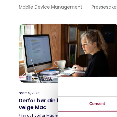
Mobile Device Management
Pressesake
mars 9, 2022
Derfor bør din bedrift la de ansatte
Consent
velge Mac
Finn ut hvorfor Mac er det beste valget for