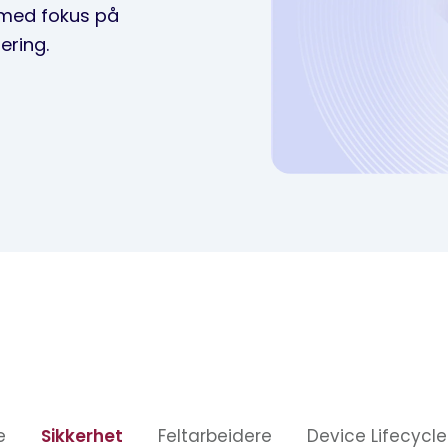
 med fokus på
ering.
e
Sikkerhet
Feltarbeidere
Device Lifecyc