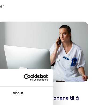
er
anuar 5, 2022
About
Grepet som får helsekronene til å
rekke lenger