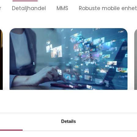
r
Detaljhandel
MMS
Robuste mobile enhet
februar 26, 2022
Slik blir iOS og Android hacket
j
Details
Apper til glede og besvær: Slik utgjør chat, spill og
sosiale medier en risiko for datainnbrudd på mobilen.