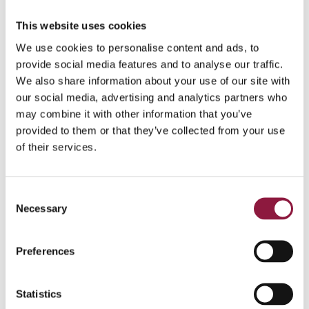
kundene. I verste fall kan sensitiv informasjon eller
This website uses cookies
kundedata havne i feil hender, noe som kan få store
konsekvenser.
We use cookies to personalise content and ads, to
provide social media features and to analyse our traffic.
– Det handler ikke bare om å unngå bøter, men om å
We also share information about your use of our site with
beskytte det som virkelig betyr noe: dataene og tilliten
our social media, advertising and analytics partners who
fra kundene. Å ta cybersikkerhet på alvor er en
may combine it with other information that you’ve
nødvendighet, ikke et valg, avslutter Krister.
provided to them or that they’ve collected from your use
of their services.
Denne artikkelen er basert på NIS2-direktivet slik
det er implementert i EU, og vil gjelde i hele EØS.
C
I Norge gjelder Digitalsikkerhetsloven, vedtatt i
Necessary
o
desember 2023, som bygger på NIS1 og
n
inkluderer enkelte elementer fra NIS2. Derfor kan
s
noen av kravene og tiltakene som beskrives her
Preferences
e
variere for norske virksomheter.
n
t
Statistics