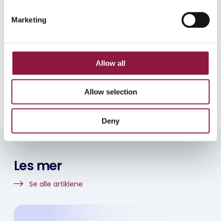
S
Del dette innlegget
e
Marketing
l
e
c
t
Allow all
i
Forfatter
o
Techstep
Allow selection
n
Deny
Les mer
Se alle artiklene