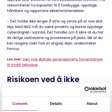
virksomheter ha kapasitet til å forebygge, oppdage,
håndtere og rapportere sikkerhetshendelser.
– Det holder ikke lenger å sitte og vente på at noe skal
skje. Med NIS2 må du være proaktiv og kunne oppdage
cyberangrep i sanntid. Det handler om å sikre at du har
de riktige verktøyene og prosessene på plass, slik at du
kan reagere raskt hvis et angrep skjer, understreker
Pontus.
Les mer:
Den nye digitale generasjonens forventninger
til mobil teknologi
Risikoen ved å ikke
oppfylle kravene
Bedrifter som ikke følger NIS2, risikerer ikke bare bøter på
Consent
Details
About
opptil 10 millioner euro eller 2 % av omsetningen, men
også skader på merkevaren og svekket tillit fra