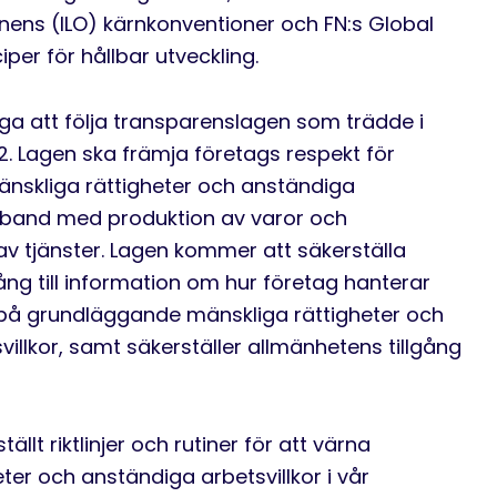
nens (ILO) kärnkonventioner och FN:s Global
per för hållbar utveckling.
ga att följa transparenslagen som trädde i
022. Lagen ska främja företags respekt för
nskliga rättigheter och anständiga
amband med produktion av varor och
av tjänster. Lagen kommer att säkerställa
ång till information om hur företag hanterar
 på grundläggande mänskliga rättigheter och
illkor, samt säkerställer allmänhetens tillgång
ällt riktlinjer och rutiner för att värna
ter och anständiga arbetsvillkor i vår