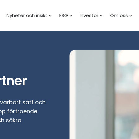
Nyheter och insikt
ESG
Investor
Om oss
rtner
svarbart sätt och
upp förtroende
ch säkra