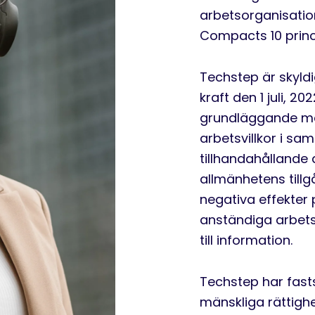
arbetsorganisatio
Compacts 10 princi
Techstep är skyldi
kraft den 1 juli, 2
grundläggande mä
arbetsvillkor i s
tillhandahållande 
allmänhetens tillg
negativa effekter
anständiga arbetsv
till information.
Techstep har fastst
mänskliga rättighe