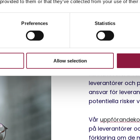
 provided to them or that they’ve collected from your use of their
Preferences
Statistics
Hantering a
Våra leverantörer 
Allow selection
De förser oss med 
kunna leverera vår
leverantörer och 
ansvar för levera
potentiella risker 
Vår
uppförandekod
på leverantörer o
förklaring om de m