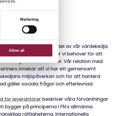
 services.
Marketing
v leverantörer
och partners är en viktig del av vår värdekedja.
Allow all
de produkter och tjänster vi behöver för att
a lösningar till våra kunder. Vår relation med
partners innebär att vi har ett gemensamt
nskedjans miljöpåverkan och för att hantera
vad gäller sociala frågor och efterlevnad.
 för leverantörer
beskriver våra förväntningar
ch bygger på principerna i FN:s allmänna
änskliga rättigheterna, Internationella