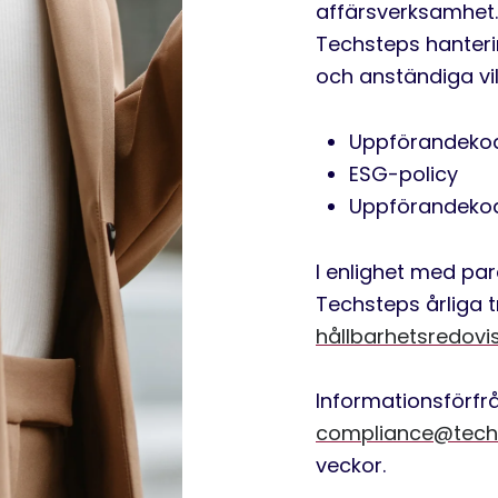
affärsverksamhet.
Techsteps hanteri
och anständiga vil
Uppförandeko
ESG-policy
Uppförandekod 
I enlighet med pa
Techsteps årliga 
hållbarhetsredovi
Informationsförfrå
compliance@tech
veckor.