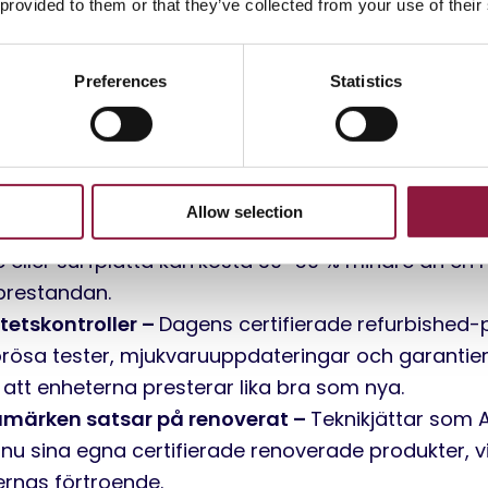
 provided to them or that they’ve collected from your use of their
 driver denna förändring
:
Preferences
Statistics
tenhet om hållbarhet –
Fler inser den negativa
l. Att köpa renoverad teknik minskar elektroniskt s
vscykeln på enheter.
Allow selection
nadsbesparingar –
En högkvalitativ och renoverad
eller surfplatta kan
kosta 30–50 % mindre än en n
restandan.
itetskontroller –
Dagens certifierade refurbished
orösa tester, mjukvaruuppdateringar och garantier,
 att enheterna presterar lika bra som nya.
umärken satsar på renoverat –
Teknikjättar som A
 nu sina egna certifierade renoverade produkter, vi
rnas förtroende.