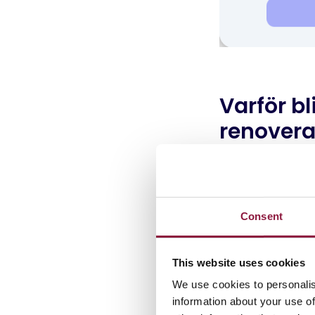
Varför bl
renovera
Under lång tid 
föråldrad prog
Consent
Med förändrad
renovering gör 
This website uses cookies
Kearney är näs
We use cookies to personalis
elektronik, så 
information about your use of