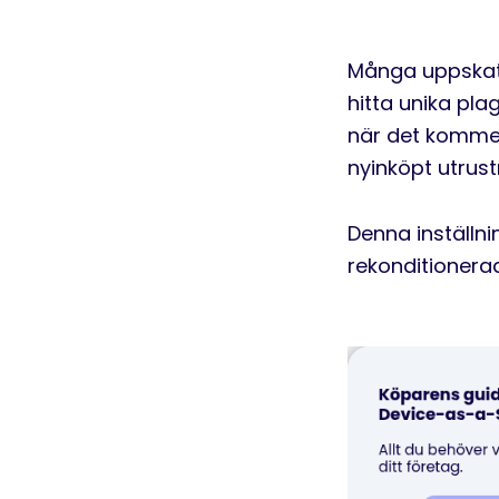
Många uppskatt
hitta unika pla
när det kommer 
nyinköpt utrust
Denna inställni
rekonditionera