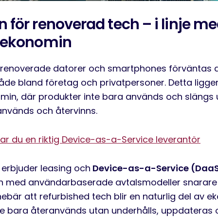
 för renoverad tech – i linje 
a ekonomin
renoverade datorer och smartphones förväntas a
de bland företag och privatpersoner. Detta ligger 
min, där produkter inte bara används och slängs u
används och återvinns.
tar du en riktig Device-as-a-Service leverantör
g erbjude
r leasing och
Device-as-a-Service (Daa
an med användarbaserade avtalsmodeller snarare
nnebä
r att refurbished tech blir en naturlig del av 
te bara återanvänds utan underhålls, uppdateras 