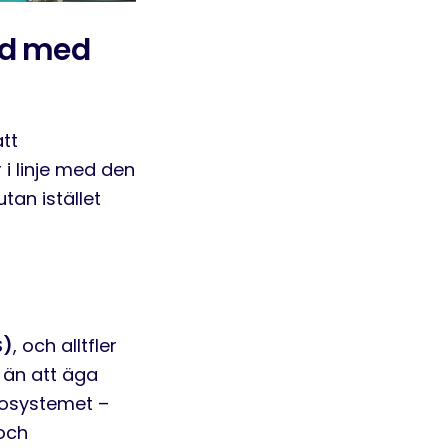
med med
tt
i linje med den
tan istället
S)
, och alltfler
 än att äga
ekosystemet –
och