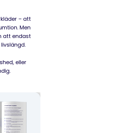
läder – att
sumtion. Men
m at
t endast
 livslängd.
shed, eller
ndig.