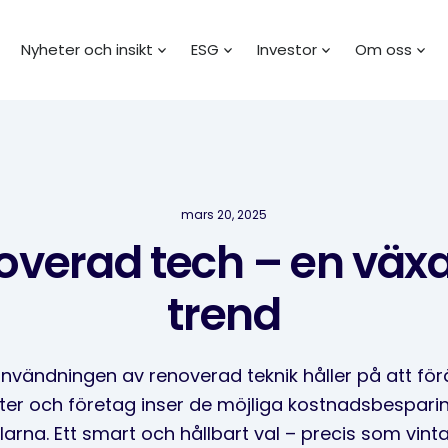
Nyheter och insikt
ESG
Investor
Om oss
mars 20, 2025
overad tech – en väx
trend
användningen av renoverad teknik håller på att förän
er och företag inser de möjliga kostnadsbespari
larna. Ett smart och hållbart val – precis som vi