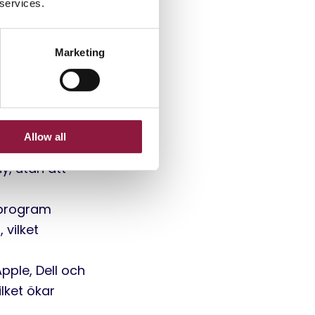
 services.
Marketing
 miljöpåverkan
krot och
Allow all
 laptop,
y, utan att
-program
 vilket
pple, Dell och
lket ökar