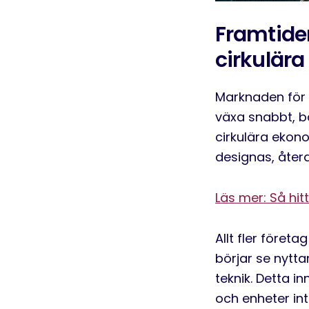
Framtiden
cirkulär
Marknaden för
växa
snabbt, bå
cirkulära ekono
designas, åter
Läs mer: Så hit
Allt fler företa
börjar se nytt
teknik. Detta i
och enheter in