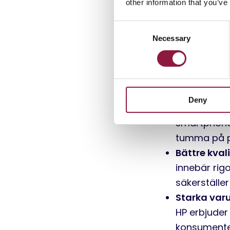
prestanda.
other information that you’ve
C
Flera faktorer
Necessary
o
n
Ökad medve
s
e
från e-avfal
n
förlänger li
Deny
t
Stora kost
S
smartphone 
e
tumma på p
l
e
Bättre kval
c
innebär rig
t
säkerställer
i
Starka var
o
HP erbjuder
n
konsumente