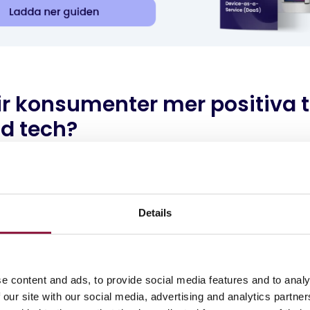
ir konsumenter mer positiva ti
d tech
?
har renoverad teknik mötts av skepsis. Många har 
ramvara, opålitlig hårdvara och att det saknades 
Details
e konsumentbeteenden och förbättrade processe
att dessa fördomar är på väg att försvinna. Enligt
tan 80 % av konsumenterna öppna för att köpa r
e content and ads, to provide social media features and to analy
länge enheterna lever upp till förväntningarna på d
 our site with our social media, advertising and analytics partn