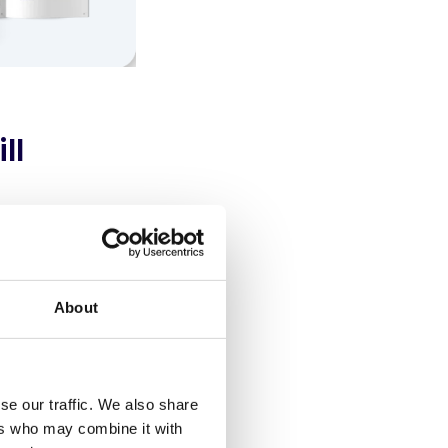
ll
oroat sig för
garantier.
About
r för
 en studie av
enoverad
se our traffic. We also share
riftsäkerhet och
ers who may combine it with