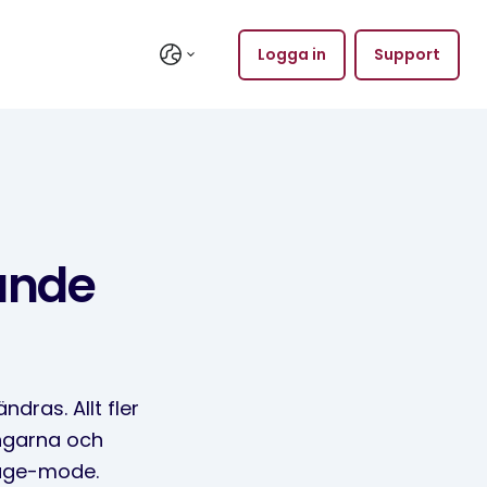
Logga in
Support
ande
dras. Allt fler
ngarna och
ntage-mode.