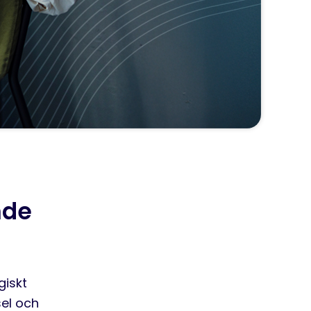
nde
giskt
sel och