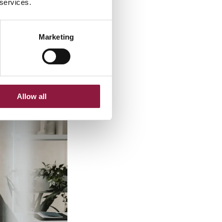
 services.
Marketing
Allow all