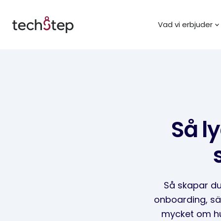
Vad vi erbjuder
Så ly
Så skapar du
onboarding, säk
mycket om hu