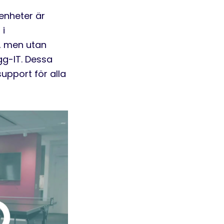
enheter är
 i
, men utan
ugg-IT. Dessa
support för alla