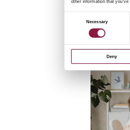
other information that you’ve
C
Necessary
o
n
s
e
n
Deny
t
S
e
l
e
c
t
i
o
n