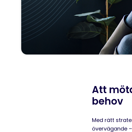
Att möt
behov
Med rätt strateg
övervägande – e