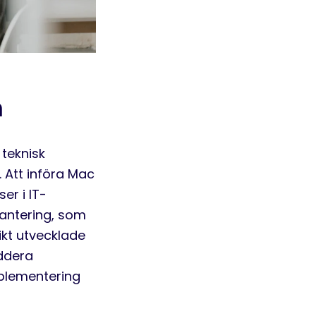
n
 teknisk
.
Att införa Mac
er i IT-
hantering, som
ikt utvecklade
addera
plementering