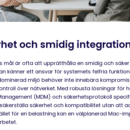
het och smidig integratio
 mål är ofta att upprätthålla en smidig och säker
an känner ett ansvar för systemets felfria funktion
ominerad miljö behöver inte innebära kompromiss
ntroll över nätverket. Med robusta lösningar för 
anagement (
MDM
) och säkerhetsprotokoll specif
 säkerställa säkerhet och kompatibilitet utan att 
ället
för en belastning kan en välplanerad Mac-im
rbetet.