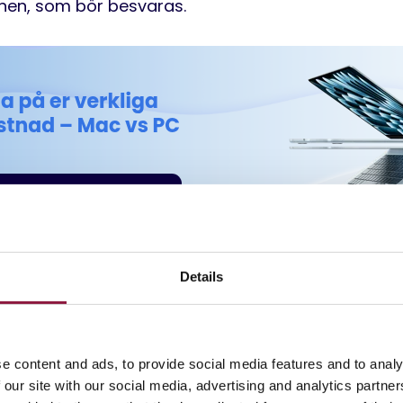
nen, som bör besvaras.
interna perspektiv
Details
förändringar av teknik och arbetsverktyg vara
komb
edan
andra
bara
ser möjligheterna.
Det är
vanligt 
e content and ads, to provide social media features and to analy
ilt från
medarbetare
so
m
oroar sig
över hanterba
 our site with our social media, advertising and analytics partn
r kompatibilitet med befintliga system.