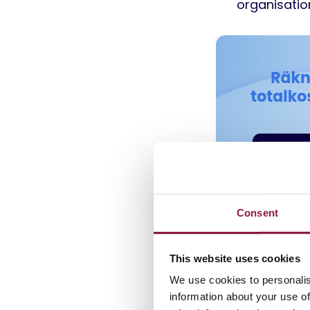
organisatio
Skilda 
Consent
För vissa kan 
This website uses cookies
viss
skepsis
, m
We use cookies to personalis
motstånd, särsk
information about your use of
kostnader
elle