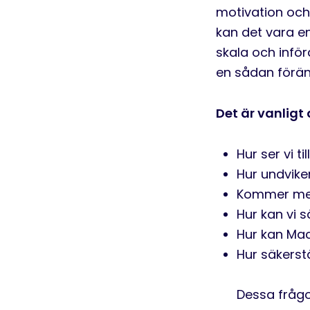
motivation och
kan det
vara e
skala och inför
en sådan föränd
Det är vanligt
Hur ser vi t
Hur undvike
Kommer med
Hur kan vi s
Hur kan Mac 
Hur säkerstä
Dessa frågo