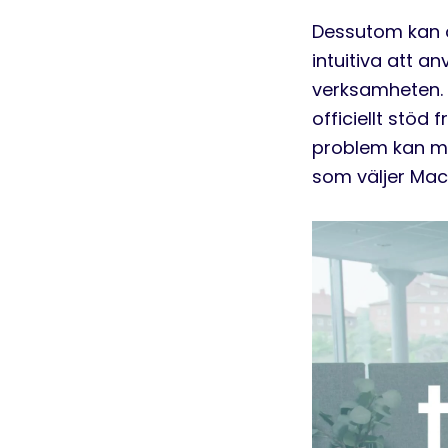
Dessutom kan
intuitiva att a
verksamheten.
officiellt stöd
probl
em kan m
som väljer Mac