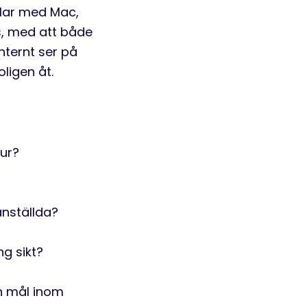
elar med Mac,
s, med att både
internt ser på
oligen åt.
tur?
anställda?
ng sikt?
ch mål inom