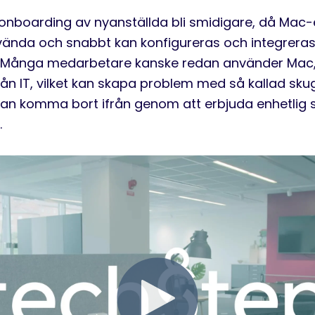
onboarding
av nyanställda bli
smidigare
, då Mac-
nvända och snabbt kan konfigureras och integreras
M
ånga medarbetare kanske redan använder Mac
 från IT, vilket kan skapa problem med så kallad sk
an komma bort ifrån genom att
erbjuda enhetlig
.