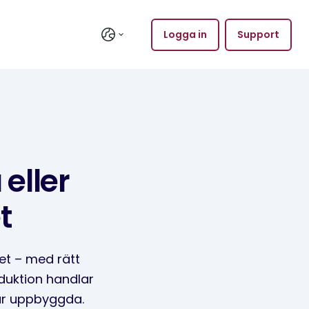
Logga in
Support
 eller
t
et – med rätt
oduktion handlar
är uppbyggda.