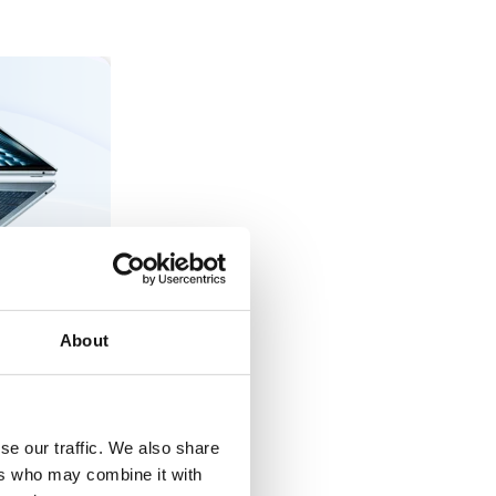
About
inerat med en
att stöta på
se our traffic. We also share
rhet,
ers who may combine it with