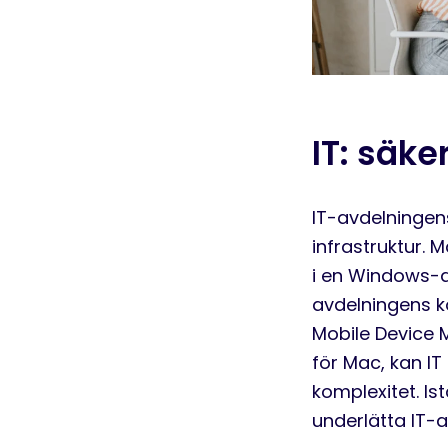
IT:
säker
IT-avdelningens
infrastruktur
.
M
i en Windows-d
avdelningens ko
Mobile
Device
M
för Mac, kan IT
komplexitet.
Ist
underlätta IT
-
a