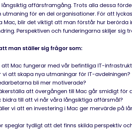
 långsiktig affärsframgång. T
rots alla dessa förd
n utmaning
för en del organisationer
.
För att lycka
a Mac, blir det viktigt att man förstår hur berörda 
ring. Perspektiven och funderingarna skiljer sig tr
 att man ställer sig frågor som:
ill att Mac fungerar med vår befintliga IT-infrastruk
r vi att skapa nya utmaningar för IT-avdelningen?
arbetarna bli mer motiverade?
äkerställa att övergången till Mac går smidigt för 
bidra till att vi når våra långsiktiga affärsmål?
ller vi att en investering i Mac ger mervärde på lå
r speglar tydligt att det finns skilda perspektiv o