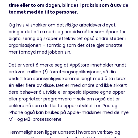
time eller to om dagen, blir det i praksis som å utvide
teamet med én til to personer.
Og hvis vi snakker om det
riktige
arbeidsverktøyet,
bringer det ofte med seg arbeidsmåter som åpner for
digitalisering og skaper effektivitet også andre steder i
organisasjonen – samtidig som det ofte gjør ansatte
mer fornøyd med jobben sin.
Det er verdt å merke seg at AppStore inneholder rundt
en kvart million (!) forretningsapplikasjoner, så din
bedrift kan sannsynligvis komme langt med å ta i bruk
én eller flere av disse. Det er med andre ord ikke sikkert
dere behøver å utvikle eller spesialtilpasse egne apper
eller proprietær programvare – selv om også det er
enklere nå som de fleste apper utviklet for iPad og
iPhone også kan brukes på Apple-maskiner med de nye
M1- og M2-prosessorene.
Hemmeligheten ligger uansett i hvordan verktøy og