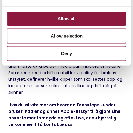
utvikle systemer og prosesser som bruker
e
mobilteknologi til å spare tid og penger. Vi vet at en
c
iPad kan gjøre praktisk talt alt du kan gjøre med en
t
Allow all
laptop, og i omgivelser med støv, fukt, trang tilkomst –
i
eller alt dette samtidig – er det en stor fordel å slippe at
o
et tastatur kommer i veien. De tåler juling (i hvert fall
Allow selection
n
om de settes i en case), og nå er det enklere enn noen
sinne for IT-avdelingen å håndtere dem.
Deny
Med tjenester fra Techstep kan bedriften slippe det
aller meste av arbeidet med å administrere enhetene.
Sammen med bedriften utvikler vi policy for bruk av
utstyret, definerer hvilke apper som skal settes opp, og
lager prosesser som sikrer at utrulling og drift går på
skinner.
Hvis du vil vite mer om hvordan Techsteps kunder
bruker iPad’er og annet Apple-utstyr til å gjøre sine
ansatte mer fornøyde og effektive, er du hjertelig
velkommen til å kontakte oss!