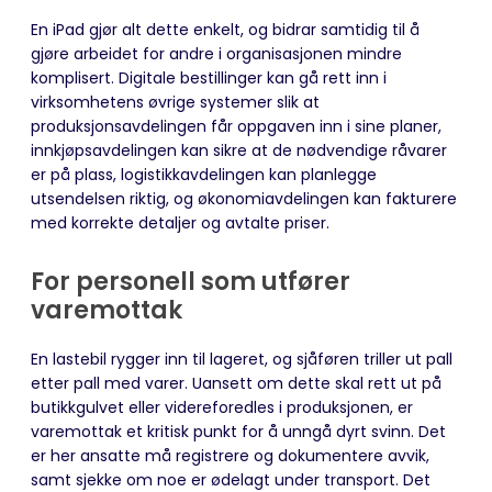
En iPad gjør alt dette enkelt, og bidrar samtidig til å
gjøre arbeidet for andre i organisasjonen mindre
komplisert. Digitale bestillinger kan gå rett inn i
virksomhetens øvrige systemer slik at
produksjonsavdelingen får oppgaven inn i sine planer,
innkjøpsavdelingen kan sikre at de nødvendige råvarer
er på plass, logistikkavdelingen kan planlegge
utsendelsen riktig, og økonomiavdelingen kan fakturere
med korrekte detaljer og avtalte priser.
For personell som utfører
varemottak
En lastebil rygger inn til lageret, og sjåføren triller ut pall
etter pall med varer. Uansett om dette skal rett ut på
butikkgulvet eller videreforedles i produksjonen, er
varemottak et kritisk punkt for å unngå dyrt svinn. Det
er her ansatte må registrere og dokumentere avvik,
samt sjekke om noe er ødelagt under transport. Det