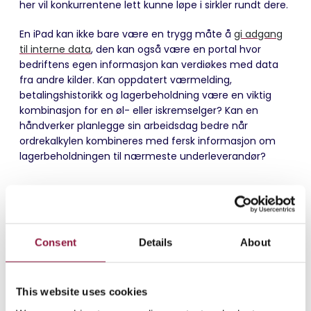
her vil konkurrentene lett kunne løpe i sirkler rundt dere.
En iPad kan ikke bare være en trygg måte å
gi adgang
til interne data
, den kan også være en portal hvor
bedriftens egen informasjon kan verdiøkes med data
fra andre kilder. Kan oppdatert værmelding,
betalingshistorikk og lagerbeholdning være en viktig
kombinasjon for en øl- eller iskremselger? Kan en
håndverker planlegge sin arbeidsdag bedre når
ordrekalkylen kombineres med fersk informasjon om
lagerbeholdningen til nærmeste underleverandør?
For dem som skal motta betaling
Hva tjener bedriften din på å vente på å motta betaling
for varene eller tjenestene dere leverer? Skaper det
Consent
Details
About
verdi at noen i organisasjonen skal samle informasjon
om hva som er gjort, fakturere kunden og så vente i
uker på å (kanskje) motta oppgjøret? Eller vil det rett og
This website uses cookies
slett fjerne risiko, bedre likviditeten og redusere