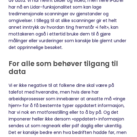
av data. Vi har nevnt bilder og video, men flere iPad’er
har nå en Lidar-funksjonalitet som kan lage
tredimensjonale scanninger av gjenstander og
omgivelser. I tillegg til at slike scanninger gir et helt
annet inntrykk av hvordan ting fremstår «i felt», kan
mottakeren også i ettertid bruke dem til å gjøre
målinger eller vurderinger som kanskje ble glemt under
det opprinnelige besøket.
For alle som behøver tilgang til
data
Vi er ikke negative til at folkene dine skal være på
talefot med hverandre, men hvis dere har
arbeidsprosesser som innebærer at ansatte må «ringe
hjem» for å få bestemte typer oppdatert informasjon,
har vi nok en motforestilling eller to å by på. Og det
imponerer heller ikke dersom «oppdatert» informasjon
sendes ut som regneark eller pdf daglig eller ukentlig.
Det er kanskje bedre enn hva bedriften hadde før, men