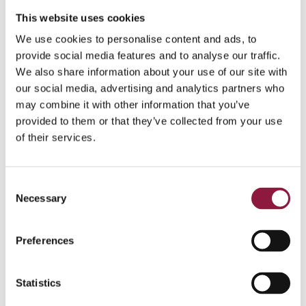
och kunna upptäcka cyberattacker i realtid. Det
This website uses cookies
handlar om att säkerställa att du har rätt verktyg och
We use cookies to personalise content and ads, to
processer på plats för att snabbt kunna agera vid en
provide social media features and to analyse our traffic.
attack, betonar Pontus.
We also share information about your use of our site with
Läs mer:
Skydda företagets mobiltelefoner och
our social media, advertising and analytics partners who
surfplattor mot säkerhetshot
may combine it with other information that you’ve
provided to them or that they’ve collected from your use
Det kan hända om
of their services.
kraven inte uppfylls
C
Företag som inte följer NIS2 riskerar inte bara böter på
Necessary
o
upp till 10 miljoner euro eller 2 procent av omsättningen,
n
utan även omfattande skador på sitt varumärke och
s
Preferences
förtroende hos kunderna. Dessutom kan viktig
e
företagsinformation eller kunddata hamna i fel händer,
n
vilket kan få långtgående konsekvenser.
t
Statistics
S
– Företag som inte lever upp till kraven kan drabbas av