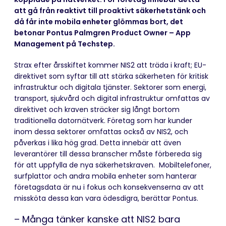
att gå från reaktivt till proaktivt säkerhetstänk och
då får inte mobila enheter glömmas bort, det
betonar Pontus Palmgren Product Owner – App
Management på Techstep
.
Strax efter årsskiftet kommer NIS2 att träda i kraft; EU-
direktivet som syftar till att stärka säkerheten för kritisk
infrastruktur och digitala tjänster. Sektorer som energi,
transport, sjukvård och digital infrastruktur omfattas av
direktivet och kraven sträcker sig långt bortom
traditionella datornätverk. Företag som har kunder
inom dessa sektorer omfattas också av NIS2, och
påverkas i lika hög grad. Detta innebär att även
leverantörer till dessa branscher måste förbereda sig
för att uppfylla de nya säkerhetskraven. Mobiltelefoner,
surfplattor och andra mobila enheter som hanterar
företagsdata är nu i fokus och konsekvenserna av att
missköta dessa kan vara ödesdigra, berättar Pontus.
– Många tänker kanske att NIS2 bara