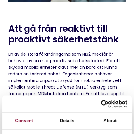
Att gå från reaktivt till
proaktivt säkerhetstänk
En av de stora förändringarna som NIS2 medför är
behovet av en mer proaktiv säkerhetsstrategi. För att
skydda mobila enheter krävs mer än bara att kunna
radera en förlorad enhet. Organisationer behöver
implementera anpassat skydd för mobila enheter, ett
så kallat Mobile Threat Defense (MTD) verktyg, som
täcker gapen MDM inte kan hantera. För att leva upp till
NIS2:s krav avseende nätverkskopplade enheter måste
företag skaffa sig förmågan att förhindra, detektera,
eliminera och rapportera incidenter.
Consent
Details
About
– Det räcker inte längre att sitta och vänta på att
något ska hända. Med NIS2 behöver du vara proaktiv