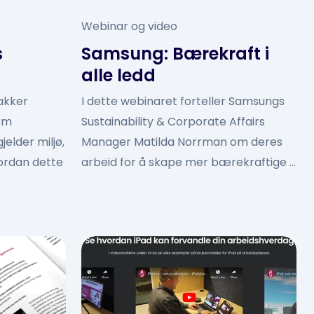
Webinar og video
s
Samsung: Bærekraft i
alle ledd
akker
I dette webinaret forteller Samsungs
om
Sustainability & Corporate Affairs
jelder miljø,
Manager Matilda Norrman om deres
ordan dette
arbeid for å skape mer bærekraftige ...