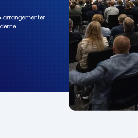
ep‑arrangementer
oderne