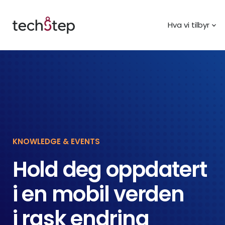
Hva vi tilbyr
KNOWLEDGE & EVENTS
Hold deg oppdatert
i en mobil verden
i rask endring