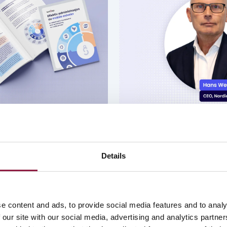
g guider
Webinar og video
v administrasjon
Radar: Hvordan p
Details
le enheter i
KI Sveriges IT-l
g sektor
I dette webinaret deler Ha
CEO og gründer av Radar, 
 offentlige organisasjoner
e content and ads, to provide social media features and to analy
holistiske syn på kunstig int
an administrere mobile
 our site with our social media, advertising and analytics partn