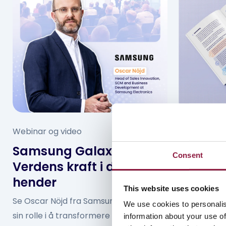
Webinar og video
Rapporter o
Samsung Galaxy AI:
Effekti
Consent
Verdens kraft i dine
av mobi
hender
offentli
This website uses cookies
Se Oscar Nöjd fra Samsung diskutere KI
Lær hvordan
We use cookies to personalis
sin rolle i å transformere arbeid,
effektivt k
information about your use of