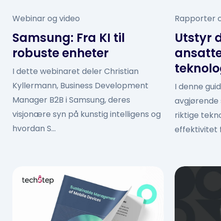
Webinar og video
Rapporter o
Samsung: Fra KI til
Utstyr 
robuste enheter
ansatte
teknolo
I dette webinaret deler Christian
Kyllermann, Business Development
I denne gui
Manager B2B i Samsung, deres
avgjørend
visjonære syn på kunstig intelligens og
riktige tekn
hvordan S...
effektivite