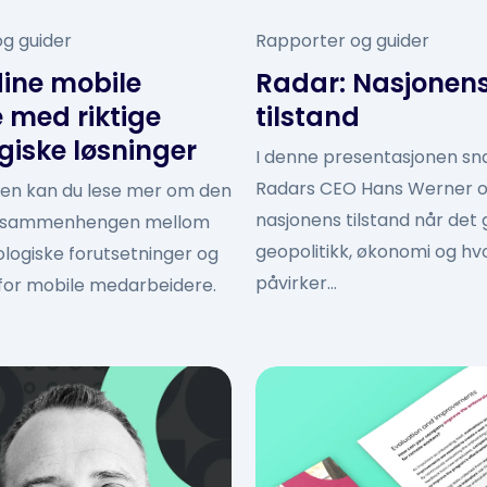
g guider
Rapporter og guider
dine mobile
Radar: Nasjonen
 med riktige
tilstand
giske løsninger
I denne presentasjonen sn
Radars CEO Hans Werner 
den kan du lese mer om den
nasjonens tilstand når det g
e sammenhengen mellom
geopolitikk, økonomi og hv
ologiske forutsetninger og
påvirker...
t for mobile medarbeidere.