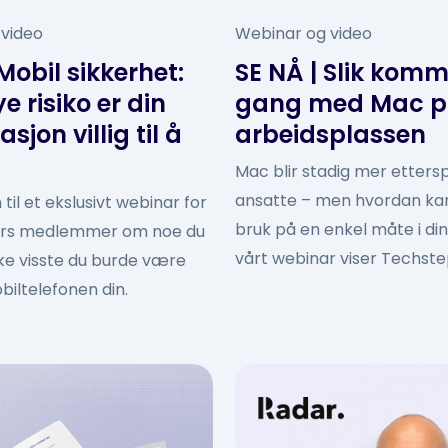
 video
Webinar og video
Mobil sikkerhet:
SE NÅ | Slik komm
e risiko er din
gang med Mac 
sjon villig til å
arbeidsplassen
Mac blir stadig mer etters
ansatte – men hvordan kan 
il et ekslusivt webinar for
bruk på en enkel måte i din 
rs medlemmer om noe du
vårt webinar viser Techste
kke visste du burde være
biltelefonen din.