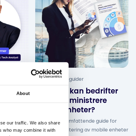
Rapporter og guider
åvirker
Hvordan kan bedrifter
About
andskap?
bedre administrere
mobile enheter?
ns Werner,
deres
Last ned vår omfattende guide for
se our traffic. We also share
elligens (KI)
livssyklushåndtering av mobile enheter
ers who may combine it with