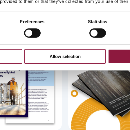
og hvordan dette vil påvirke
 provided to them or that they’ve collected from your use of their
år guide som dekker
er for registrering, bruk
Preferences
Statistics
Allow selection