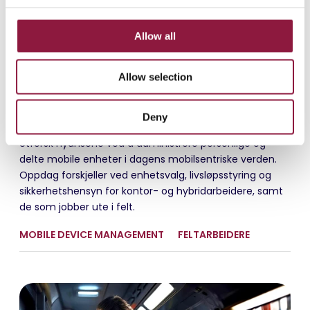
c
t
Allow all
i
o
Allow selection
n
november 21, 2023
Forstå forskjellene: Administrasjon av
Deny
personlige og delte mobile enheter
Utforsk nyansene ved å administrere personlige og
delte mobile enheter i dagens mobilsentriske verden.
Oppdag forskjeller ved enhetsvalg, livsløpsstyring og
sikkerhetshensyn for kontor- og hybridarbeidere, samt
de som jobber ute i felt.
MOBILE DEVICE MANAGEMENT
FELTARBEIDERE