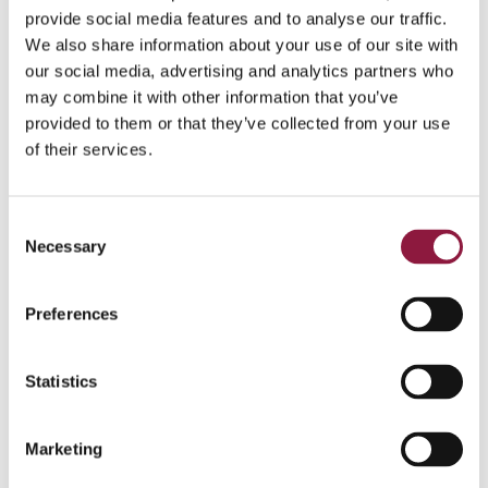
provide social media features and to analyse our traffic.
We also share information about your use of our site with
our social media, advertising and analytics partners who
may combine it with other information that you’ve
januar 18, 2024
provided to them or that they’ve collected from your use
Gen Z i arbeidslivet: Den nye digitale
of their services.
generasjonens forventninger til mobil
teknologi
C
De digitale innfødte trer frem i arbeidslivet, noe som vil
Necessary
ha en banebrytende påvirkning på teknologibruk og
o
kultur på arbeidsplassen. Denne artikkelen ser på
n
hvordan man kan bruke mobil teknologi for å integrere
s
Preferences
og tilrettelegge for Gen Z i arbeidslivet.
e
n
t
Statistics
S
e
Marketing
l
e